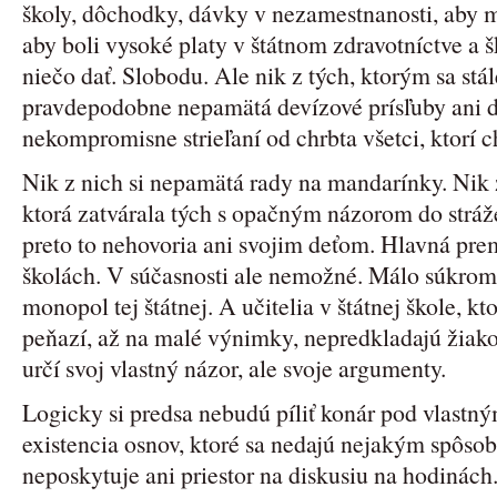
školy, dôchodky, dávky v nezamestnanosti, aby m
aby boli vysoké platy v štátnom zdravotníctve a 
niečo dať. Slobodu. Ale nik z tých, ktorým sa stál
pravdepodobne nepamätá devízové prísľuby ani d
nekompromisne strieľaní od chrbta všetci, ktorí c
Nik z nich si nepamätá rady na mandarínky. Nik z
ktorá zatvárala tých s opačným názorom do stráže
preto to nehovoria ani svojim deťom. Hlavná pr
školách. V súčasnosti ale nemožné. Málo súkrom
monopol tej štátnej. A učitelia v štátnej škole, kto
peňazí, až na malé výnimky, nepredkladajú žiako
určí svoj vlastný názor, ale svoje argumenty.
Logicky si predsa nebudú píliť konár pod vlast
existencia osnov, ktoré sa nedajú nejakým spôso
neposkytuje ani priestor na diskusiu na hodinách