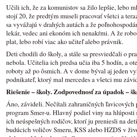
Učili ich, že za komunistov sa žilo lepšie, lebo m
stojí 20, že predtým museli pracovať všetci a tera
sa vyvážajú v drahých autách a že poľnohospodár
lekár, vedec ani ekonóm ich nenakŕmi. A že robotn
plat, lebo robí viac ako učiteľ alebo právnik.
Deti chodili do školy, a stále sa presviedčali o p
nebola. Učitelia ich predsa učia iba 5 hodín, a ot
roboty až po ôsmich. A v dome býval aj jeden vy
podnikateľ, ktorý mal mercedes a všetci mu závid
Riešenie – školy. Zodpovednosť za úpadok – šk
Áno, závideli. Nečítali zahraničných ľavicových p
program Smer-u. Hlavný podiel viny na hlúposti 
ich neúspešných rodičov, ktorí ju preniesli na deti
budúcich voličov Smeru, KSS alebo HZDS v život