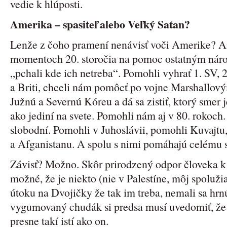
vedie k hlúposti.
Amerika – spasiteľ alebo Veľký Satan?
Lenže z čoho pramení nenávisť voči Amerike? Am
momentoch 20. storočia na pomoc ostatným náro
„pchali kde ich netreba“. Pomohli vyhrať 1. SV, 2
a Briti, chceli nám pomôcť po vojne Marshallový
Južnú a Severnú Kóreu a dá sa zistiť, ktorý smer j
ako jediní na svete. Pomohli nám aj v 80. rokoch
slobodní. Pomohli v Juhoslávii, pomohli Kuvajtu
a Afganistanu. A spolu s nimi pomáhajú celému 
Závisť? Možno. Skôr prirodzený odpor človeka k 
možné, že je niekto (nie v Palestíne, môj spoluži
útoku na Dvojičky že tak im treba, nemali sa hrnú
vygumovaný chudák si predsa musí uvedomiť, že 
presne takí istí ako on.