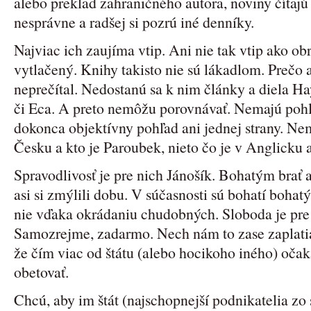
alebo preklad zahraničného autora, noviny čítajú l
nesprávne a radšej si pozrú iné denníky.
Najviac ich zaujíma vtip. Ani nie tak vtip ako ob
vytlačený. Knihy takisto nie sú lákadlom. Prečo aj
neprečítal. Nedostanú sa k nim články a diela Ha
či Eca. A preto nemôžu porovnávať. Nemajú pohľ
dokonca objektívny pohľad ani jednej strany. Nem
Česku a kto je Paroubek, nieto čo je v Anglicku
Spravodlivosť je pre nich Jánošík. Bohatým brať
asi si zmýlili dobu. V súčasnosti sú bohatí bohat
nie vďaka okrádaniu chudobných. Sloboda je pre n
Samozrejme, zadarmo. Nech nám to zase zaplatia 
že čím viac od štátu (alebo hocikoho iného) oča
obetovať.
Chcú, aby im štát (najschopnejší podnikatelia zo 