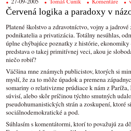
27-09-2005
Tomáš Cuník
Komentáre
Červená logika a paradoxy v náz
Platené školstvo a zdravotníctvo, vojny a jadro
podnikatelia a privatizácia. Totálny nesúhlas, od
úplne chýbajúce poznatky z histórie, ekonomiky 
predstava o takej primitívnej veci, akou je slobo
niečo robiť?
Väčšina mne známych publicistov, ktorých si m
myslí, že za to môže úpadok a premena západnyc
somariny o relativizme prúdiace k nám z Paríža, 
súvisí, alebo skôr príčinou týchto smutných udalos
pseudohumanistických strán a zoskupení, ktoré si
sociálnodemokratické a pod.
Súhlasím s komentátormi, ktorí to považujú za d