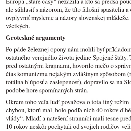
Európa „staré časy“ nezažila a kto sa predsa p
ale súhlasiť s názorom, že títo falošní spasitelia 
ovplyvniť myslenie a názory slovenskej mládeže.
všetkých.
Groteskné argumenty
Po páde železnej opony nám mohli byť príkladom
ostatného verejného života jedine Spojené štáty. 
pred ostatnými krajinami, hovorilo niečo o správn
čias komunizmu nejakým zvláštnym spôsobom (m
totálna hlúposť a zaslepenosť), dopravilo sa na Sl
podobe hore spomínaných strán.
Okrem toho veľa ľudí považovalo totalitný režim
chybou, ktorú mal, bolo podľa nich 40 rokov dlhé
vlády“. Mladí a natešení stranníci mali tesne pred
10 rokov neskôr pochytali od svojich rodičov veľa