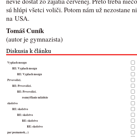
nevie dostať zo zajatia červenej. Preto treba nieč
sú hlúpi všetci voliči. Potom nám už nezostane ni
na USA.
Tomáš Cuník
(autor je gymnazista)
Vyplach mozgu
RE: Vyplach mozgu
RE: Vyplach mozgu
Prvovolici.
RE: Prvovolici.
RE: Prvovolici.
rozmýšľanie mládeže
skolstvo
RE: skolstvo
RE: skolstvo
RE: skolstvo
RE: skolstvo
par poznamok...:)