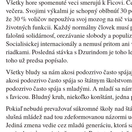
Všetky hore spomenuté veci smerujú k Ficovi. Č
večera. Svojimi výkalmi je schopný oblbnúť 30 pe
že 30 % voličov nepoužíva svoj mozog na nič via
životných funkcii. Každý normálny človek musí 
falošnú solidárnosť, orezávanie slobody a populi
Socialisickej internacionály a nemusí pritom ani 
riadkami. Posledná stávka s Dzurindom je toho 
toho už predsa popísalo.
Všetky bludy sa nám akosi podozrivo často spájaj
akosi podozrivo často spája so štátnym školstvom
podozrivo často spája s mladými. A mladí sa nám
s ľavicou. Bludný kruh, niekoľko konštánt, jedna 
Pokiaľ nebudú prevažovať súkromné školy nad št
slušná mládež nad tou zdeformovanou názormi uč
Jediná zmena vedie cez mladú generáciu, ktorá 