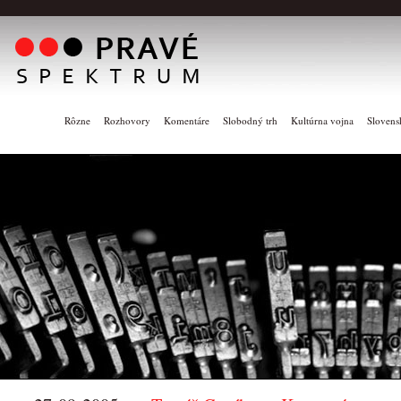
Rôzne
Rozhovory
Komentáre
Slobodný trh
Kultúrna vojna
Slovens