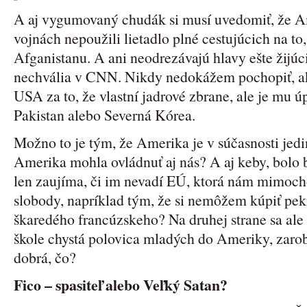
A aj vygumovaný chudák si musí uvedomiť, že A
vojnách nepoužili lietadlo plné cestujúcich na to,
Afganistanu. A ani neodrezávajú hlavy ešte žij
nechvália v CNN. Nikdy nedokážem pochopiť, a
USA za to, že vlastní jadrové zbrane, ale je mu ú
Pakistan alebo Severná Kórea.
Možno to je tým, že Amerika je v súčasnosti jedi
Amerika mohla ovládnuť aj nás? A aj keby, bolo
len zaujíma, či im nevadí EÚ, ktorá nám mimoch
slobody, napríklad tým, že si nemôžem kúpiť pek
škaredého francúzskeho? Na druhej strane sa ale 
škole chystá polovica mladých do Ameriky, zarobi
dobrá, čo?
Fico – spasiteľ alebo Veľký Satan?