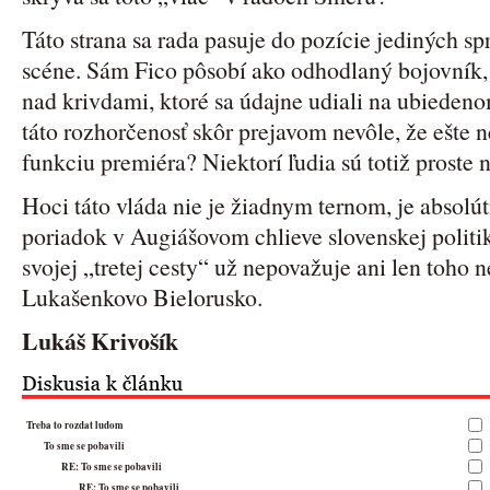
Táto strana sa rada pasuje do pozície jediných sp
scéne. Sám Fico pôsobí ako odhodlaný bojovník,
nad krivdami, ktoré sa údajne udiali na ubiedeno
táto rozhorčenosť skôr prejavom nevôle, že ešte 
funkciu premiéra? Niektorí ľudia sú totiž proste 
Hoci táto vláda nie je žiadnym ternom, je absolút
poriadok v Augiášovom chlieve slovenskej politik
svojej „tretej cesty“ už nepovažuje ani len toho n
Lukašenkovo Bielorusko.
Lukáš Krivošík
Treba to rozdat ludom
To sme se pobavili
RE: To sme se pobavili
RE: To sme se pobavili