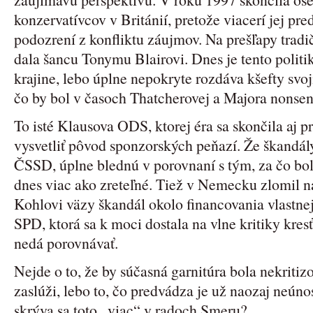
konzervatívcov v Británií, pretože viacerí jej pred
podozrení z konfliktu záujmov. Na prešľapy tradič
dala šancu Tonymu Blairovi. Dnes je tento politik
krajine, lebo úplne nepokryte rozdáva kšefty sv
čo by bol v časoch Thatcherovej a Majora nonsen
To isté Klausova ODS, ktorej éra sa skončila aj pr
vysvetliť pôvod sponzorských peňazí. Že škandál
ČSSD, úplne blednú v porovnaní s tým, za čo bol
dnes viac ako zreteľné. Tiež v Nemecku zlomil n
Kohlovi väzy škandál okolo financovania vlastne
SPD, ktorá sa k moci dostala na vlne kritiky kres
nedá porovnávať.
Nejde o to, že by súčasná garnitúra bola nekritiz
zaslúži, lebo to, čo predvádza je už naozaj neú
skrýva sa toto „viac“ v radoch Smeru?