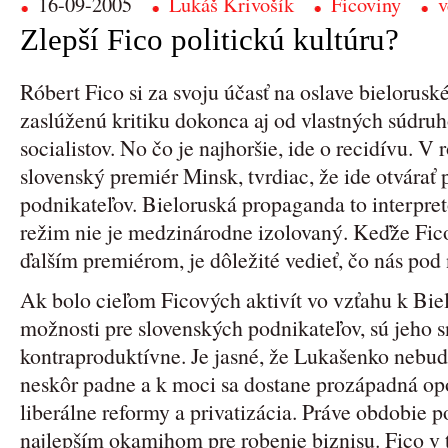
16-09-2005
Lukáš Krivošík
Ficoviny
v
Zlepší Fico politickú kultúru?
Róbert Fico si za svoju účasť na oslave bielorusk
zaslúženú kritiku dokonca aj od vlastných súdru
socialistov. No čo je najhoršie, ide o recidívu. V
slovenský premiér Minsk, tvrdiac, že ide otvárať p
podnikateľov. Bieloruská propaganda to interpret
režim nie je medzinárodne izolovaný. Keďže Fico 
ďalším premiérom, je dôležité vedieť, čo nás pod
Ak bolo cieľom Ficových aktivít vo vzťahu k Bie
možnosti pre slovenských podnikateľov, sú jeho s
kontraproduktívne. Je jasné, že Lukašenko nebud
neskôr padne a k moci sa dostane prozápadná op
liberálne reformy a privatizácia. Práve obdobie
najlepším okamihom pre robenie biznisu. Fico 