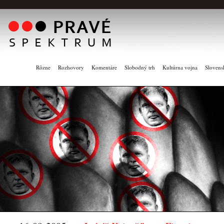
Rôzne
Rozhovory
Komentáre
Slobodný trh
Kultúrna vojna
Slovens