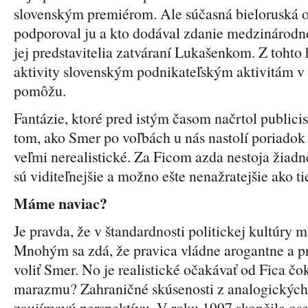
slovenským premiérom. Ale súčasná bieloruská o
podporoval ju a kto dodával zdanie medzinárodne
jej predstavitelia zatváraní Lukašenkom. Z tohto
aktivity slovenským podnikateľským aktivitám v 
pomôžu.
Fantázie, ktoré pred istým časom načrtol public
tom, ako Smer po voľbách u nás nastolí poriadok
veľmi nerealistické. Za Ficom azda nestoja žiad
sú viditeľnejšie a možno ešte nenažratejšie ako 
Máme naviac?
Je pravda, že v štandardnosti politickej kultúry 
Mnohým sa zdá, že pravica vládne arogantne a pr
voliť Smer. No je realistické očakávať od Fica čo
marazmu? Zahraničné skúsenosti z analogických 
zaujímavú perspektívu. V roku 1997 skončila os