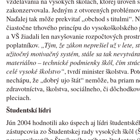
vzdelávania na vysokých školách, ktorej úroveň 
zakonzervovala. Jedným z otvorených problémov 
Naďalej tak môže prekvitať „obchod s titulmi“. 
čiastočne trhového princípu do vysokoškolského p
a VŠ žiadali len navyšovanie rozpočtových prost
poplatníkov.
„Tým, že zákon neprešiel už v lete, s
užitočný motivačný systém, stále sa tak nevytvára 
materiálno – technické podmienky škôl, čím strác
celé vysoké školstvo“
, tvrdí minister školstva. Pote
nechápu, že „dobrý ujo štát“ nemôže, ba priam n
zdravotníctva, školstva, sociálneho, či dôchodko
pleciach.
Študentskí lídri
Jún 2004 hodnotili ako úspech aj lídri študentské
zástupcovia zo Študentskej rady vysokých škôl (Š
novovzniknutého Štrajkového výboru študentov (Š