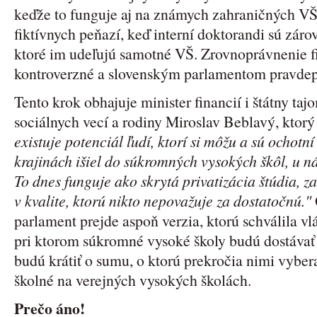
keďže to funguje aj na známych zahraničných VŠ.
fiktívnych peňazí, keď interní doktorandi sú záro
ktoré im udeľujú samotné VŠ. Zrovnoprávnenie fi
kontroverzné a slovenským parlamentom pravde
Tento krok obhajuje minister financií i štátny taj
sociálnych vecí a rodiny Miroslav Beblavý, ktor
existuje potenciál ľudí, ktorí si môžu a sú ochotní
krajinách išiel do súkromných vysokých škôl, u n
To dnes funguje ako skrytá privatizácia štúdia,
v kvalite, ktorú nikto nepovažuje za dostatočnú."
parlament prejde aspoň verzia, ktorú schválila vl
pri ktorom súkromné vysoké školy budú dostávať d
budú krátiť o sumu, o ktorú prekročia nimi vyb
školné na verejných vysokých školách.
Prečo áno!