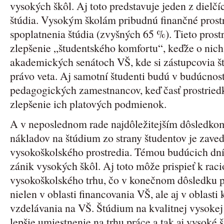
vysokých škôl. Aj toto predstavuje jeden z dielčí
štúdia. Vysokým školám pribudnú finančné prost
spoplatnenia štúdia (zvyšných 65 %). Tieto prost
zlepšenie „študentského komfortu“, keďže o nich
akademických senátoch VŠ, kde si zástupcovia š
právo veta. Aj samotní študenti budú v budúcnos
pedagogických zamestnancov, keď časť prostried
zlepšenie ich platových podmienok.
A v neposlednom rade najdôležitejším dôsledko
nákladov na štúdium zo strany študentov je zaved
vysokoškolského prostredia. Témou budúcich dní s
zánik vysokých škôl. Aj toto môže prispieť k rac
vysokoškolského trhu, čo v konečnom dôsledku p
nielen v oblasti financovania VŠ, ale aj v oblasti
vzdelávania na VŠ. Štúdium na kvalitnej vysoke
lepšie umiestnenie na trhu práce a tak aj vysoké