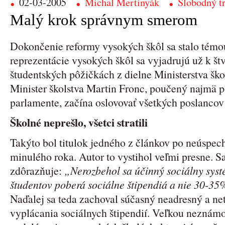
02-03-2005
Michal Mertinyák
Slobodný t
Malý krok správnym smerom
Dokončenie reformy vysokých škôl sa stalo témou
reprezentácie vysokých škôl sa vyjadrujú už k š
študentských pôžičkách z dielne Ministerstva ško
Minister školstva Martin Fronc, poučený najmä
parlamente, začína oslovovať všetkých poslancov
Školné neprešlo, všetci stratili
Takýto bol titulok jedného z článkov po neúspec
minulého roka. Autor to vystihol veľmi presne. 
zdôrazňuje:
„Nerozbehol sa účinný sociálny syst
študentov poberá sociálne štipendiá a nie 30-35
Naďalej sa teda zachoval súčasný neadresný a ne
vyplácania sociálnych štipendií. Veľkou neznámou