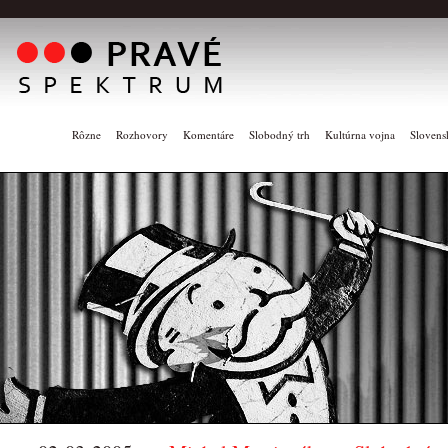
Rôzne
Rozhovory
Komentáre
Slobodný trh
Kultúrna vojna
Slovens