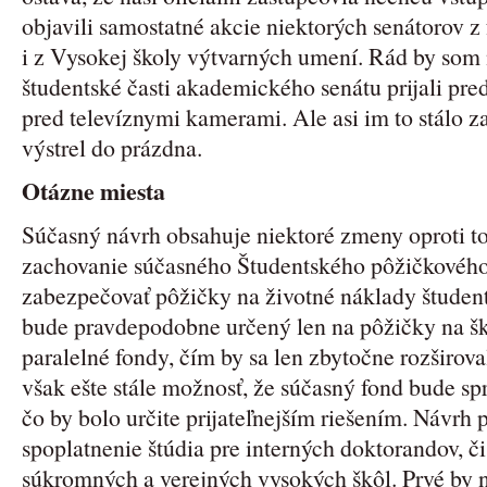
objavili samostatné akcie niektorých senátorov 
i z Vysokej školy výtvarných umení. Rád by som 
študentské časti akademického senátu prijali pred
pred televíznymi kamerami. Ale asi im to stálo z
výstrel do prázdna.
Otázne miesta
Súčasný návrh obsahuje niektoré zmeny oproti t
zachovanie súčasného Študentského pôžičkového
zabezpečovať pôžičky na životné náklady študen
bude pravdepodobne určený len na pôžičky na šk
paralelné fondy, čím by sa len zbytočne rozširova
však ešte stále možnosť, že súčasný fond bude spr
čo by bolo určite prijateľnejším riešením. Návrh 
spoplatnenie štúdia pre interných doktorandov, č
súkromných a verejných vysokých škôl. Prvé by