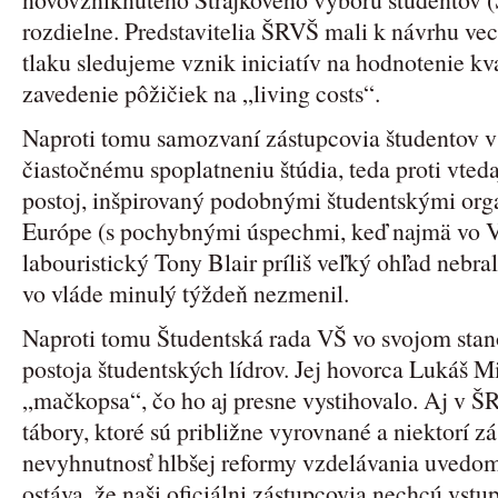
rozdielne. Predstavitelia ŠRVŠ mali k návrhu ve
tlaku sledujeme vznik iniciatív na hodnotenie kv
zavedenie pôžičiek na „living costs“.
Naproti tomu samozvaní zástupcovia študentov v Š
čiastočnému spoplatneniu štúdia, teda proti vted
postoj, inšpirovaný podobnými študentskými org
Európe (s pochybnými úspechmi, keď najmä vo Ve
labouristický Tony Blair príliš veľký ohľad nebral
vo vláde minulý týždeň nezmenil.
Naproti tomu Študentská rada VŠ vo svojom stano
postoja študentských lídrov. Jej hovorca Lukáš M
„mačkopsa“, čo ho aj presne vystihovalo. Aj v ŠR
tábory, ktoré sú približne vyrovnané a niektorí z
nevyhnutnosť hlbšej reformy vzdelávania uvedo
ostáva, že naši oficiálni zástupcovia nechcú vstup