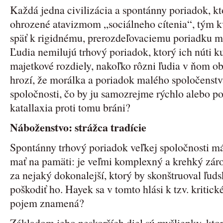
Každá jedna civilizácia a spontánny poriadok, kt
ohrozené atavizmom „sociálneho cítenia“, tým kv
späť k rigidnému, prerozdeľovaciemu poriadku ma
Ľudia nemilujú trhový poriadok, ktorý ich núti k
majetkové rozdiely, nakoľko rôzni ľudia v ňom ob
hrozí, že morálka a poriadok malého spoločenstv
spoločnosti, čo by ju samozrejme rýchlo alebo p
katallaxia proti tomu bráni?
Náboženstvo: strážca tradície
Spontánny trhový poriadok veľkej spoločnosti má 
mať na pamäti: je veľmi komplexný a krehký zár
za nejaký dokonalejší, ktorý by skonštruoval ľud
poškodiť ho. Hayek sa v tomto hlási k tzv. kriti
pojem znamená?
Základom jeho neskorších diel sú myšlienky, ktor