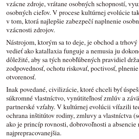
vzácne zdroje, vrátane osobných schopností, vyu
osobných cieľov. V procese kultúrnej evolúcie tak
v tom, ktorá najlepšie zabezpečí naplnenie osobný
vzácnosti zdrojov.
Nástrojom, ktorým sa to deje, je obchod a trho
vedieť ako katallaxia funguje a nemusia ju dokon
dôležité, aby sa tých neobľúbených pravidiel držal
zodpovednosť, ochotu riskovať, poctivosť, plnenie
otvorenosť.
Inak povedané, civilizácie, ktoré chceli byť úspe
súkromné vlastníctvo, vynútiteľnosť zmlúv a závä
partnerské vzťahy. V kultúrnej evolúcii víťazili te
ochrana inštitútov rodiny, zmluvy a vlastníctva 
ako je princíp rovnosti, dobrovoľnosti a absencie
najprepracovanejšia.