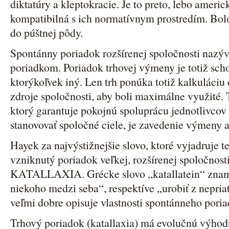
diktatúry a kleptokracie. Je to preto, lebo ameri
kompatibilná s ich normatívnym prostredím. Bolo 
do púštnej pôdy.
Spontánny poriadok rozšírenej spoločnosti nazý
poriadkom. Poriadok trhovej výmeny je totiž scho
ktorýkoľvek iný. Len trh ponúka totiž kalkuláciu
zdroje spoločnosti, aby boli maximálne využité
ktorý garantuje pokojnú spoluprácu jednotlivcov 
stanovovať spoločné ciele, je zavedenie výmeny 
Hayek za najvýstižnejšie slovo, ktoré vyjadruje t
vzniknutý poriadok veľkej, rozšírenej spoločnost
KATALLAXIA. Grécke slovo „katallatein“ zname
niekoho medzi seba“, respektíve „urobiť z nepriat
veľmi dobre opisuje vlastnosti spontánneho poria
Trhový poriadok (katallaxia) má evolučnú výho