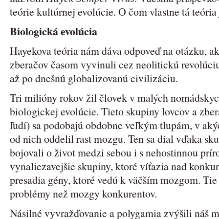
teórie kultúrnej evolúcie. O čom vlastne tá teória
Biologická evolúcia
Hayekova teória nám dáva odpoveď na otázku, ako
zberačov časom vyvinuli cez neolitickú revolúciu 
až po dnešnú globalizovanú civilizáciu.
Tri milióny rokov žil človek v malých nomádskyc
biologickej evolúcie. Tieto skupiny lovcov a zbe
ľudí) sa podobajú obdobne veľkým tlupám, v akýc
od nich oddelil rast mozgu. Ten sa dial vďaka s
bojovali o život medzi sebou i s nehostinnou prí
vynaliezavejšie skupiny, ktoré víťazia nad konk
presadia gény, ktoré vedú k väčším mozgom. Tie 
problémy než mozgy konkurentov.
Násilné vyvražďovanie a polygamia zvýšili náš m