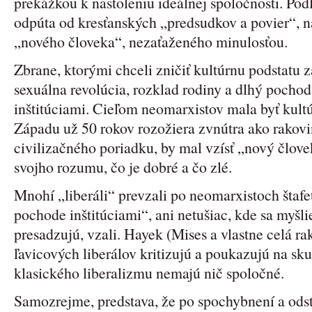
prekážkou k nastoleniu ideálnej spoločnosti. Pod
odpúta od kresťanských „predsudkov a povier“, n
„nového človeka“, nezaťaženého minulosťou.
Zbrane, ktorými chceli zničiť kultúrnu podstatu z
sexuálna revolúcia, rozklad rodiny a dlhý poch
inštitúciami. Cieľom neomarxistov mala byť kultú
Západu už 50 rokov rozožiera zvnútra ako rakov
civilizačného poriadku, by mal vzísť „nový člove
svojho rozumu, čo je dobré a čo zlé.
Mnohí „liberáli“ prevzali po neomarxistoch štaf
pochode inštitúciami“, ani netušiac, kde sa myšli
presadzujú, vzali. Hayek (Mises a vlastne celá r
ľavicových liberálov kritizujú a poukazujú na sk
klasického liberalizmu nemajú nič spoločné.
Samozrejme, predstava, že po spochybnení a odst