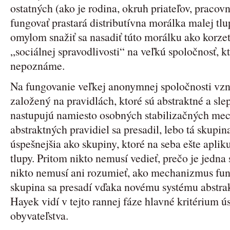
ostatných (ako je rodina, okruh priateľov, pracovn
fungovať prastará distributívna morálka malej tlu
omylom snažiť sa nasadiť túto morálku ako korzet
„sociálnej spravodlivosti“ na veľkú spoločnosť, k
nepoznáme.
Na fungovanie veľkej anonymnej spoločnosti vzn
založený na pravidlách, ktoré sú abstraktné a s
nastupujú namiesto osobných stabilizačných m
abstraktných pravidiel sa presadil, lebo tá skupin
úspešnejšia ako skupiny, ktoré na seba ešte aplik
tlupy. Pritom nikto nemusí vedieť, prečo je jedna
nikto nemusí ani rozumieť, ako mechanizmus fung
skupina sa presadí vďaka novému systému abstrak
Hayek vidí v tejto rannej fáze hlavné kritérium ú
obyvateľstva.