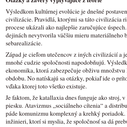
Výsledkom kultúrnej evolúcie je dnešné postaven
civilizácie. Pravidlá, ktorými sa táto civilizácia 
procese ukázali ako najlepšie zaručujúce úspech. 
dejinách nevytvorila väčšiu mieru materiálneho 
sebarealizácie.
Západ je cieľom utečencov z iných civilizácií a je
mnohé cudzie spoločnosti napodobňujú. Výsledk
ekonomika, ktorá zabezpečuje obživu množstvu ľ
obdobu. No natískajú sa otázky, pokiaľ ide o prít
vďaka ktorej toto všetko existuje.
Je faktom, že katallaxia dnes funguje ako stroj,
piesku. Atavizmus „sociálneho cítenia“ a distrib
páde komunizmu komplexný a krehký poriadok. Na
inžinieri, ktorí si myslia, že spoločnosť sa dá pr