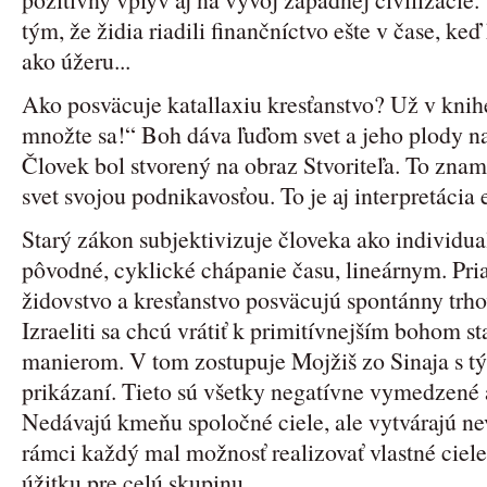
tým, že židia riadili finančníctvo ešte v čase, ke
ako úžeru...
Ako posväcuje katallaxiu kresťanstvo? Už v knih
množte sa!“ Boh dáva ľuďom svet a jeho plody na
Človek bol stvorený na obraz Stvoriteľa. To znam
svet svojou podnikavosťou. To je aj interpretáci
Starý zákon subjektivizuje človeka ako individu
pôvodné, cyklické chápanie času, lineárnym. Pr
židovstvo a kresťanstvo posväcujú spontánny trho
Izraeliti sa chcú vrátiť k primitívnejším bohom 
manierom. V tom zostupuje Mojžiš zo Sinaja s t
prikázaní. Tieto sú všetky negatívne vymedzené 
Nedávajú kmeňu spoločné ciele, ale vytvárajú ne
rámci každý mal možnosť realizovať vlastné ciel
úžitku pre celú skupinu.