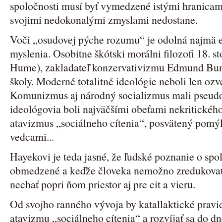
spoločnosti musí byť vymedzené istými hranicami
svojimi nedokonalými zmyslami nedostane.
Voči „osudovej pýche rozumu“ je odolná najmä e
myslenia. Osobitne škótski morálni filozofi 18. 
Hume), zakladateľ konzervativizmu Edmund Bur
školy. Moderné totalitné ideológie neboli len ozv
Komunizmus aj národný socializmus mali pseudo
ideológovia boli najväčšími obeťami nekritického
atavizmus „sociálneho cítenia“, posvätený pom
vedcami...
Hayekovi je teda jasné, že ľudské poznanie o sp
obmedzené a keďže človeka nemožno zredukovať 
nechať popri ňom priestor aj pre cit a vieru.
Od svojho ranného vývoja by katallaktické pravi
atavizmu „sociálneho cítenia“ a rozvíjať sa do 