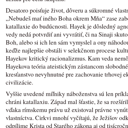
Desatoro poisťuje život, dôveru a súkromné vlast
„Nebudeš mať iného Boha okrem Mňa“ zase zab
katallaxie do budúcnosti. Hayek je dôsledný agn
vedy nedá potvrdiť ani vyvrátiť, či na Sinaji sku
Boh, alebo si ich len sám vymyslel a ony náhodou
keďže najlepšie obstáli v selekčnom procese kultú
Hayekov kritický racionalizmus. Kam veda nemôže
Hayekova teória ateistickým zástancom slobodné
kresťanstvo nevyhnutné pre zachovanie trhovej e
civilizácie.
Vyššie uvedené míľniky náboženstva sú len príkl
chráni katallaxiu. Západ mal šťastie, že sa rozšír
vďaka rímskemu právu už existoval právne vynú
vlastníctva. Cirkvi mnohí vyčítajú, že Ježišov o
odpílime Krista od Starého zákona aj od tisícročn