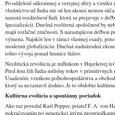
Po oddelení súkromnej a verejnej sféry a vzniku 
vlastníctva už ľudia nie sú len akousi nemou súč
narastá rozdielnosť ľudí, ktorá sa prejavuje v deľb
špecializácii. Dnešná rozšírená spoločnosť by ne
majú rozličné zručnosti. S narastajúcou deľbou p
výmena. Najskôr len v rámci vlastnej osady, poto
modernú globalizáciu. Dnešná nadnárodná ekon
tohto vývoja ponad hranice štátov.
Neolitická revolúcia je míľnikom v Hayekovej te
Pred ňou žili ľudia milióny rokov v primitívnyc
Usadením, vznikom poľnohospodárstva a obchodu 
ktorý sa nezastavil dodnes. Je to obdobie kultúrne
Kultúrna evolúcia a spontánny poriadok
Ako raz povedal Karl Popper, priateľ F. A. von Ha
pokračovaním tej genetickej inými prostriedkami