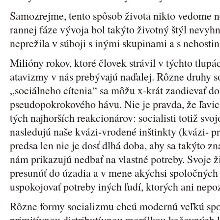
Samozrejme, tento spôsob života nikto vedome ne
rannej fáze vývoja bol takýto životný štýl nevyh
neprežila v súboji s inými skupinami a s nehosti
Milióny rokov, ktoré človek strávil v týchto tlupác
atavizmy v nás prebývajú naďalej. Rôzne druhy s
„sociálneho cítenia“ sa môžu x-krát zaodievať 
pseudopokrokového hávu. Nie je pravda, že ľavic
tých najhorších reakcionárov: socialisti totiž s
nasledujú naše kvázi-vrodené inštinkty (kvázi- pr
predsa len nie je dosť dlhá doba, aby sa takýto zn
nám prikazujú nedbať na vlastné potreby. Svoje 
presunúť do úzadia a v mene akýchsi spoločných
uspokojovať potreby iných ľudí, ktorých ani nep
Rôzne formy socializmu chcú modernú veľkú spo
primitívnou distributívnou morálkou kočovných 