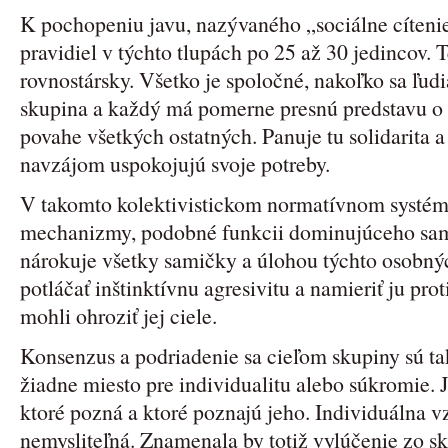
K pochopeniu javu, nazývaného „sociálne cítenie
pravidiel v týchto tlupách po 25 až 30 jedincov. T
rovnostársky. Všetko je spoločné, nakoľko sa ľudi
skupina a každý má pomerne presnú predstavu o 
povahe všetkých ostatných. Panuje tu solidarita a
navzájom uspokojujú svoje potreby.
V takomto kolektivistickom normatívnom systéme
mechanizmy, podobné funkcii dominujúceho samc
nárokuje všetky samičky a úlohou týchto osobný
potláčať inštinktívnu agresivitu a namieriť ju pr
mohli ohroziť jej ciele.
Konsenzus a podriadenie sa cieľom skupiny sú ta
žiadne miesto pre individualitu alebo súkromie. J
ktoré pozná a ktoré poznajú jeho. Individuálna vz
nemysliteľná. Znamenala by totiž vylúčenie zo sk