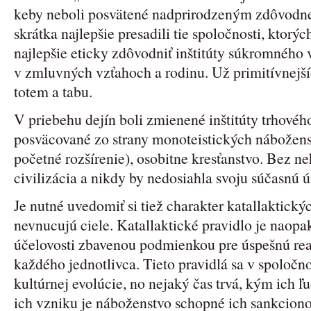
keby neboli posvätené nadprirodzeným zdôvodnen
skrátka najlepšie presadili tie spoločnosti, ktor
najlepšie eticky zdôvodniť inštitúty súkromného 
v zmluvných vzťahoch a rodinu. Už primitívnejší
totem a tabu.
V priebehu dejín boli zmienené inštitúty trhovéh
posväcované zo strany monoteistických náboženst
početné rozšírenie), osobitne kresťanstvo. Bez n
civilizácia a nikdy by nedosiahla svoju súčasnú 
Je nutné uvedomiť si tiež charakter katallaktický
nevnucujú ciele. Katallaktické pravidlo je naopa
účelovosti zbavenou podmienkou pre úspešnú rea
každého jednotlivca. Tieto pravidlá sa v spoločno
kultúrnej evolúcie, no nejaký čas trvá, kým ich ľ
ich vzniku je náboženstvo schopné ich sankciono