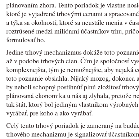
plánovaním zhora. Tento poriadok je vlastne nos
ktoré je vyjadrené trhovými cenami a spracované
a týka sa okolností, ktoré sa neustále menia v čas
roztrúsené medzi miliónmi účastníkov trhu, prič
formulovať ho.
Jedine trhový mechanizmus dokáže toto poznanie
až v podobe trhových cien. Čím je spoločnosť v
komplexnejšia, tým je nemožnejšie, aby nejaká ce
toto poznanie obsiahla. Nijaký mozog, dokonca a
by neboli schopný postihnúť plnú zložitosť trhový
plánovaná ekonomika u nás aj zlyhala, pretože ne
tak štát, ktorý bol jediným vlastníkom výrobných
vyrábať, pre koho a ako vyrábať.
Celý tento trhový poriadok je zameraný na budú
trhového mechanizmu je signalizovať účastníkom t