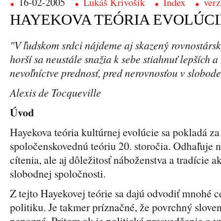
16-02-2005
Lukáš Krivošík
Index
verz
HAYEKOVA TEÓRIA EVOLÚCI
"V ľudskom srdci nájdeme aj skazený rovnostársk
horší sa neustále snažia k sebe stiahnuť lepších a
nevoľníctve prednosť, pred nerovnosťou v slobode
Alexis de Tocqueville
Úvod
Hayekova teória kultúrnej evolúcie sa pokladá z
spoločenskovednú teóriu 20. storočia. Odhaľuje n
cítenia, ale aj dôležitosť náboženstva a tradície 
slobodnej spoločnosti.
Z tejto Hayekovej teórie sa dajú odvodiť mnohé 
politiku. Je takmer príznačné, že povrchný sloven
nepozná. Pritom ak je politické presvedčenie o 