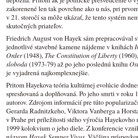
zakorenené len tak povrchne ako u nás, pri prvo
v 21. storočí sa môže ukázať, že tento systém nem
skutočných priateľov.
Friedrich August von Hayek sám prepracovával svo
jednotlivé stavebné kamene nájdeme v knihách
I
Order
(1948),
The Constitution of Liberty
(1960)
sloboda
(1973-79) až po jeho poslednú knihu
Os
je vyjadrená najkomplexnejšie.
Pritom Hayekova teória kultúrnej evolúcie dodnes 
spresňovaná a doplňovaná. Po jeho smrti v roku 1
autorov. Zdrojom informácií pre túto popularizač
Gerarda Radnitzkeho, Viktora Vanberga a Hors
v Prahe pri príležitosti stého výročia Hayekovho
1999 kolokvium o jeho diele. Z konferencie vzni
názvom
Hayek Semper Vivus
. Väčšina príspevko