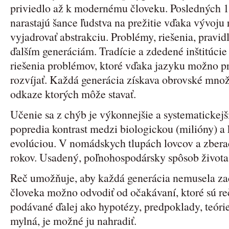
priviedlo až k modernému človeku. Posledných 10
narastajú šance ľudstva na prežitie vďaka vývoju 
vyjadrovať abstrakciu. Problémy, riešenia, pravidl
ďalším generáciám. Tradície a zdedené inštitúcie
riešenia problémov, ktoré vďaka jazyku možno pr
rozvíjať. Každá generácia získava obrovské mno
odkaze ktorých môže stavať.
Učenie sa z chýb je výkonnejšie a systematickejš
popredia kontrast medzi biologickou (milióny) a 
evolúciou. V nomádskych tlupách lovcov a zberač
rokov. Usadený, poľnohospodársky spôsob života ex
Reč umožňuje, aby každá generácia nemusela za
človeka možno odvodiť od očakávaní, ktoré sú r
podávané ďalej ako hypotézy, predpoklady, teóri
mylná, je možné ju nahradiť.