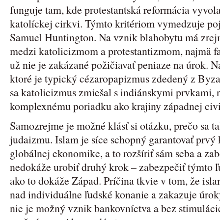
funguje tam, kde protestantská reformácia vyvol
katolíckej cirkvi. Týmto kritériom vymedzuje po
Samuel Huntington. Na vznik blahobytu má zrejm
medzi katolicizmom a protestantizmom, najmä fa
už nie je zakázané požičiavať peniaze na úrok. Na
ktoré je typický cézaropapizmus zdedený z Byza
sa katolicizmus zmiešal s indiánskymi prvkami,
komplexnému poriadku ako krajiny západnej civi
Samozrejme je možné klásť si otázku, prečo sa t
judaizmu. Islam je síce schopný garantovať prvý 
globálnej ekonomike, a to rozšíriť sám seba a zab
nedokáže urobiť druhý krok – zabezpečiť týmto ľ
ako to dokáže Západ. Príčina tkvie v tom, že isl
nad individuálne ľudské konanie a zakazuje úrok
nie je možný vznik bankovníctva a bez stimulácie