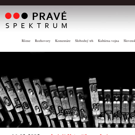
Rôzne
Rozhovory
Komentáre
Slobodný trh
Kultúrna vojna
Slovens