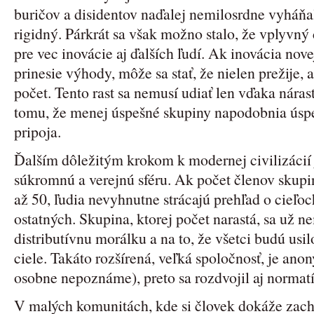
buričov a disidentov naďalej nemilosrdne vyháňal
rigidný. Párkrát sa však možno stalo, že vplyvný 
pre vec inovácie aj ďalších ľudí. Ak inovácia novej
prinesie výhody, môže sa stať, že nielen prežije, 
počet. Tento rast sa nemusí udiať len vďaka náras
tomu, že menej úspešné skupiny napodobnia úspe
pripoja.
Ďalším dôležitým krokom k modernej civilizácií
súkromnú a verejnú sféru. Ak počet členov skupi
až 50, ľudia nevyhnutne strácajú prehľad o cieľo
ostatných. Skupina, ktorej počet narastá, sa už n
distributívnu morálku a na to, že všetci budú usi
ciele. Takáto rozšírená, veľká spoločnosť, je ano
osobne nepoznáme), preto sa rozdvojil aj normat
V malých komunitách, kde si človek dokáže zach