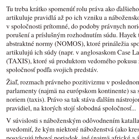
Tu treba krátko spomenúť rolu práva ako ďalšieh
artikuluje pravidlá až po ich vzniku a nábožensk
v spoločnosti prítomné, do podoby právnych norie
porušení a príslušným rozhodnutím súdu. Hayek t
abstraktné normy (NOMOS), ktoré prináležia sp
artikulujú ich súdy (napr. v anglosaskom Case L
(TAXIS), ktoré sú produktom vedomého pokusu 
spoločnosť podľa svojich predstáv.
Žiaľ, rozmach právneho pozitivizmu v poslednom 
parlamenty (najmä na európskom kontinente) sa s
noriem (taxis). Právo sa tak stáva ďalším nástro
pravidiel, na ktorých stojí slobodná spoločnosť...
V súvislosti s náboženským odôvodnením katallakt
uvedomiť, že kým niektoré náboženstvá (ako kre
posväcujú trhový poriadok, iné (najmä africké a 