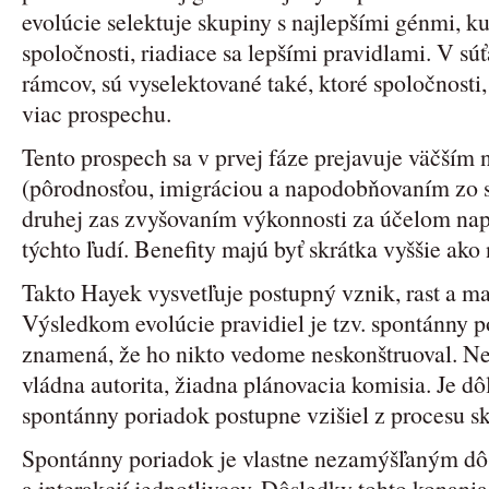
evolúcie selektuje skupiny s najlepšími génmi, ku
spoločnosti, riadiace sa lepšími pravidlami. V súťa
rámcov, sú vyselektované také, ktoré spoločnosti, 
viac prospechu.
Tento prospech sa v prvej fáze prejavuje väčším
(pôrodnosťou, imigráciou a napodobňovaním zo st
druhej zas zvyšovaním výkonnosti za účelom nap
týchto ľudí. Benefity majú byť skrátka vyššie ako
Takto Hayek vysvetľuje postupný vznik, rast a mat
Výsledkom evolúcie pravidiel je tzv. spontánny 
znamená, že ho nikto vedome neskonštruoval. Nes
vládna autorita, žiadna plánovacia komisia. Je dôl
spontánny poriadok postupne vzišiel z procesu 
Spontánny poriadok je vlastne nezamýšľaným d
a interakcií jednotlivcov. Dôsledky tohto konani