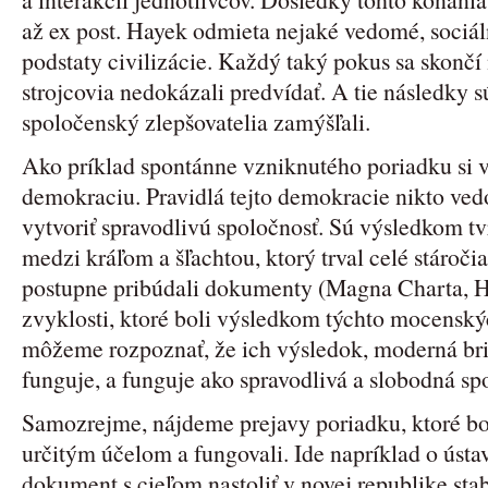
až ex post. Hayek odmieta nejaké vedomé, sociál
podstaty civilizácie. Každý taký pokus sa skončí
strojcovia nedokázali predvídať. A tie následky s
spoločenský zlepšovatelia zamýšľali.
Ako príklad spontánne vzniknutého poriadku si 
demokraciu. Pravidlá tejto demokracie nikto ve
vytvoriť spravodlivú spoločnosť. Sú výsledkom tv
medzi kráľom a šľachtou, ktorý trval celé stáročia
postupne pribúdali dokumenty (Magna Charta, Ha
zvyklosti, ktoré boli výsledkom týchto mocenskýc
môžeme rozpoznať, že ich výsledok, moderná br
funguje, a funguje ako spravodlivá a slobodná sp
Samozrejme, nájdeme prejavy poriadku, ktoré b
určitým účelom a fungovali. Ide napríklad o ústav
dokument s cieľom nastoliť v novej republike sta