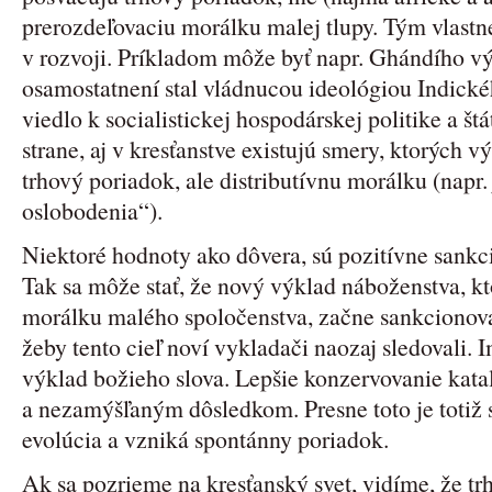
prerozdeľovaciu morálku malej tlupy. Tým vlastn
v rozvoji. Príkladom môže byť napr. Ghándího vý
osamostatnení stal vládnucou ideológiou Indick
viedlo k socialistickej hospodárskej politike a š
strane, aj v kresťanstve existujú smery, ktorých 
trhový poriadok, ale distributívnu morálku (napr
oslobodenia“).
Niektoré hodnoty ako dôvera, sú pozitívne sank
Tak sa môže stať, že nový výklad náboženstva, k
morálku malého spoločenstva, začne sankcionovať
žeby tento cieľ noví vykladači naozaj sledovali. I
výklad božieho slova. Lepšie konzervovanie kat
a nezamýšľaným dôsledkom. Presne toto je totiž 
evolúcia a vzniká spontánny poriadok.
Ak sa pozrieme na kresťanský svet, vidíme, že tr