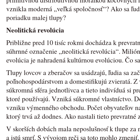
vznikla moderná „veľká spoločnosť“? Ako sa ľud
poriadku malej tlupy?
Neolitická revolúcia
Približne pred 10 tisíc rokmi dochádza k prevr
súhrnné označenie „neolitická revolúcia“. Milión
evolúcia je nahradená kultúrnou evolúciou. Čo sa
Tlupy lovcov a zberačov sa usádzajú, ľudia sa zač
poľnohospodárstvom a domestifikujú zvieratá. Z v
súkromná sféra jednotlivca a tieto indivíduá si p
ktoré používajú. Vzniká súkromné vlastníctvo. D
vzniku výmenného obchodu. Počet obyvateľov nar
ktorý trvá až dodnes. Ako nastali tieto prevratné
V skorších dobách mala neposlušnosť k tlupe za n
a istú smrť. S vývojom reči sa toto mohlo zmeniť