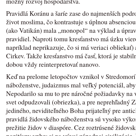
možný rozvoj hospodárstva.
Pravidlá Koránu a šaríe zase do najmenších pod
život moslima, čo kontrastuje s úplnou absenciou 
(ako Vatikán) mala „monopol“ na výklad a úpr
pravidiel. Naproti tomu kresťanstvo má úzku vie
napríklad neprikazuje, čo si má veriaci obliekať
Cirkev. Takže kresťanstvo má časť, ktorá je stabi
dobou vždy reinterpretovať nanovo.
Keď na prelome letopočtov vznikol v Stredomor
náboženstve, judaizmus mal veľký potenciál, aby 
Nepodarilo sa mu to pre náročné požiadavky na v
svet odpudzovali (obriezka), a pre neprehľadný Z
jediného, neviditeľného Boha prijateľný pre antic
pravidlá židovského náboženstva sú vysoko výko
prežitie židov v diaspóre. Cez roztrúsené židovsk
pozitívny vplyv aj na vývoj západnej civilizácie