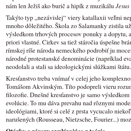
nám len Ježiš ako burič a hipík z muzikálu
Jesus
Takýto typ „nezávislej“ viery katallaxii veľmi ne
mnoho dôležitého. Škola zo Salamanky zistila už 
výsledkom trhových procesov ponuky a dopytu, a 
priori vlastné. Cirkev sa tiež stáročia úspešne br
rímskej ríše národa nemeckého podrobiť ju moce
národné protestanské denominácie (napríklad eva
neodolali a stali sa ideologickými slúžkami štátu.
Kresťanstvo treba vnímať v celej jeho komplexnos
Tomášom Akvinským. Títo podopreli vieru rozu
filozofie. Dnešné kresťanstvo je samo výsledkom 
evolúcie. To mu dáva prevahu nad rôznymi moder
ideológiami, ktoré si celé z prsta vycucalo nieko
narušených (Rousseau, Nietzsche, Fourier...) mo
Otázky a závery vyplývajúce z teórie