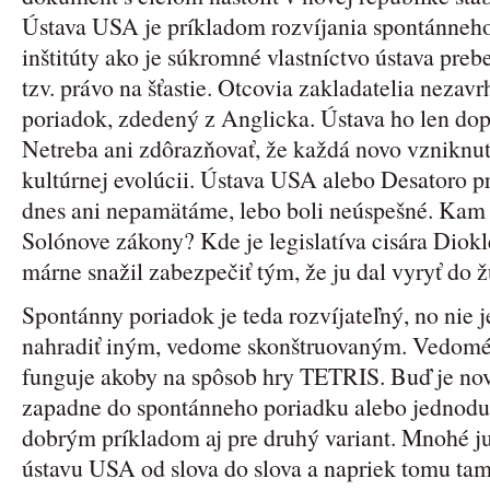
Ústava USA je príkladom rozvíjania spontánneho
inštitúty ako je súkromné vlastníctvo ústava prebe
tzv. právo na šťastie. Otcovia zakladatelia nezav
poriadok, zdedený z Anglicka. Ústava ho len dopl
Netreba ani zdôrazňovať, že každá novo vzniknut
kultúrnej evolúcii. Ústava USA alebo Desatoro pr
dnes ani nepamätáme, lebo boli neúspešné. Kam 
Solónove zákony? Kde je legislatíva cisára Diokle
márne snažil zabezpečiť tým, že ju dal vyryť do 
Spontánny poriadok je teda rozvíjateľný, no nie 
nahradiť iným, vedome skonštruovaným. Vedomé
funguje akoby na spôsob hry TETRIS. Buď je no
zapadne do spontánneho poriadku alebo jednoduc
dobrým príkladom aj pre druhý variant. Mnohé j
ústavu USA od slova do slova a napriek tomu tam