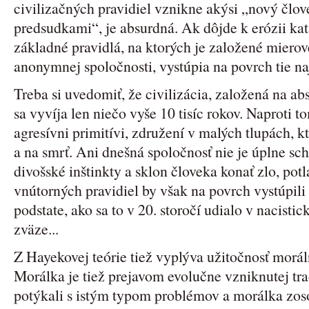
civilizačných pravidiel vznikne akýsi „nový člo
predsudkami“, je absurdná. Ak dôjde k erózii kat
základné pravidlá, na ktorých je založené mierové
anonymnej spoločnosti, vystúpia na povrch tie naj
Treba si uvedomiť, že civilizácia, založená na a
sa vyvíja len niečo vyše 10 tisíc rokov. Naproti t
agresívni primitívi, združení v malých tlupách, k
a na smrť. Ani dnešná spoločnosť nie je úplne sc
divošské inštinkty a sklon človeka konať zlo, potla
vnútorných pravidiel by však na povrch vystúpili 
podstate, ako sa to v 20. storočí udialo v nacis
zväze...
Z Hayekovej teórie tiež vyplýva užitočnosť morál
Morálka je tiež prejavom evolučne vzniknutej trad
potýkali s istým typom problémov a morálka zos