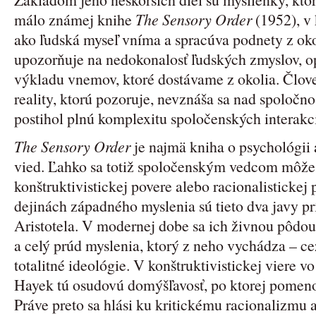
málo známej knihe
The Sensory Order
(1952), v 
ako ľudská myseľ vníma a spracúva podnety z oko
upozorňuje na nedokonalosť ľudských zmyslov, op
výkladu vnemov, ktoré dostávame z okolia. Člove
reality, ktorú pozoruje, nevznáša sa nad spoločno
postihol plnú komplexitu spoločenských interakci
The Sensory Order
je najmä kniha o psychológii
vied. Ľahko sa totiž spoločenským vedcom môže s
konštruktivistickej povere alebo racionalistickej
dejinách západného myslenia sú tieto dva javy pr
Aristotela. V modernej dobe sa ich živnou pôdou
a celý prúd myslenia, ktorý z neho vychádza – c
totalitné ideológie. V konštruktivistickej viere 
Hayek tú osudovú domýšľavosť, po ktorej pomeno
Práve preto sa hlási ku kritickému racionalizmu a