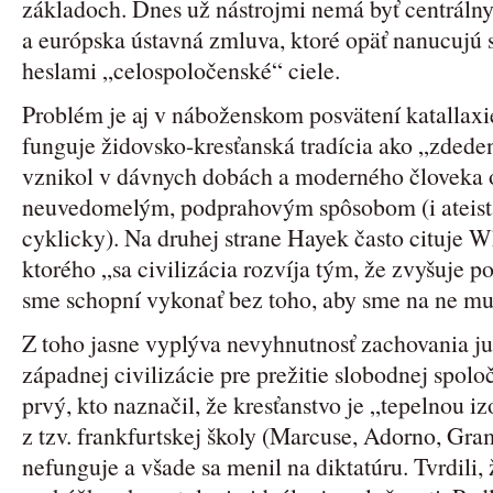
základoch. Dnes už nástrojmi nemá byť centrálny 
a európska ústavná zmluva, ktoré opäť nanucujú
heslami „celospoločenské“ ciele.
Problém je aj v náboženskom posvätení katallaxie
funguje židovsko-kresťanská tradícia ako „zdede
vznikol v dávnych dobách a moderného človeka 
neuvedomelým, podprahovým spôsobom (i ateista 
cyklicky). Na druhej strane Hayek často cituje 
ktorého „sa civilizácia rozvíja tým, že zvyšuje po
sme schopní vykonať bez toho, aby sme na ne mus
Z toho jasne vyplýva nevyhnutnosť zachovania ju
západnej civilizácie pre prežitie slobodnej spol
prvý, kto naznačil, že kresťanstvo je „tepelnou i
z tzv. frankfurtskej školy (Marcuse, Adorno, Grams
nefunguje a všade sa menil na diktatúru. Tvrdili,