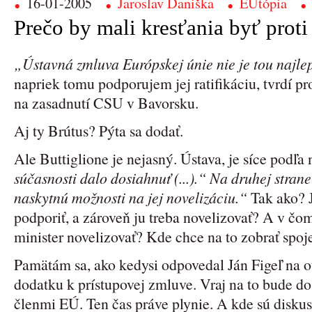
16-01-2005
Jaroslav Daniška
EUtópia
Prečo by mali kresťania byť proti
„Ústavná zmluva Európskej únie nie je tou najlep
napriek tomu podporujem jej ratifikáciu, tvrdí pr
na zasadnutí CSU v Bavorsku.
Aj ty Brútus? Pýta sa dodať.
Ale Buttiglione je nejasný. Ústava, je síce podľa
súčasnosti dalo dosiahnuť (...).“ Na druhej stra
naskytnú možnosti na jej novelizáciu.“
Tak ako? J
podporiť, a zároveň ju treba novelizovať? A v čo
minister novelizovať? Kde chce na to zobrať spo
Pamätám sa, ako kedysi odpovedal Ján Figeľ na 
dodatku k prístupovej zmluve. Vraj na to bude d
členmi EÚ. Ten čas práve plynie. A kde sú diskus