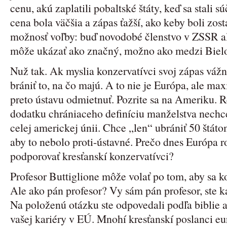
cenu, akú zaplatili pobaltské štáty, keď sa stali 
cena bola väčšia a zápas ťažší, ako keby boli z
možnosť voľby: buď novodobé členstvo v ZSSR a
môže ukázať ako značný, možno ako medzi Biel
Nuž tak. Ak myslia konzervatívci svoj zápas váž
brániť to, na čo majú. A to nie je Európa, ale max
preto ústavu odmietnuť. Pozrite sa na Ameriku. 
dodatku chrániaceho definíciu manželstva nechce
celej americkej únii. Chce „len“ ubrániť 50 štát
aby to nebolo proti-ústavné. Prečo dnes Európa r
podporovať kresťanskí konzervatívci?
Profesor Buttiglione môže volať po tom, aby sa k
Ale ako pán profesor? Vy sám pán profesor, ste k
Na položenú otázku ste odpovedali podľa biblie a 
vašej kariéry v EÚ. Mnohí kresťanskí poslanci e