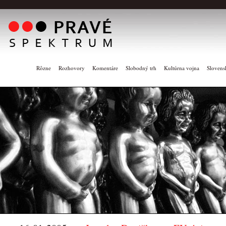
Rôzne
Rozhovory
Komentáre
Slobodný trh
Kultúrna vojna
Slovens