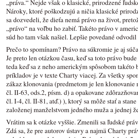
„práva.“ Nejde však o klasické, prirodzené ľudsk
Nároky, ktoré poškodzujú a ničia klasické prirod
sa dozvedeli, že dieťa nemá právo na život, pret
„právo“ na voľbu ho zabiť. Takéto právo v americ
súd ho tam však našiel. Lepšie povedané odvodil
Prečo to spomínam? Právo na súkromie je aj súčas
Je preto len otázkou času, keď sa toto právo bude
teda keď sa z neho americkým spôsobom takéto 
príkladov je v texte Charty viacej. Za všetky s
zákaz klonovania (predmetom je len klonovanie r
čl. II-63, ods.2, písm. d) a opakovane zdôrazňovan
čl. I-4, čl. II-81, atď.) ), ktorý sa môže stať a sta
založenej manželstvom jedného muža a jednej ž
Vrátim sa k otázke vyššie. Zmenili sa ľudské prá
Zdá sa, že pre autorov ústavy a najmä Charty prá