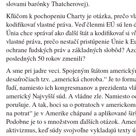
slovami barónky Thatcherovej).
Kľúčom k pochopeniu Charty je otázka, prečo vl
kodifikovať vlastné práva. Veď členmi EÚ sú len 
Únia chce správať ako ďalší štát a kodifikovať si
v
vlastné práva, prečo nestačí pristúpenie Únie k
ochrane ľudských práv a základných slobôd? Azd
posledných 50 rokov zmenili?
A sme pri jadre veci. Spojeným štátom americk
desaťročiach tzv. „americká choroba.“ Je to form
ľudí, namiesto ich kongresmanov a prezidenta v
americký Najvyšší súd. A vládne zle. Namiesto o
porušuje. A tak, hoci sa o potratoch v americko
na potrat“ je v Amerike chápané a aplikované šir
Podobne je to s množstvom ďalších otázok. Amer
aktivizmus, keď súdy svojvoľne vykladajú texty ú