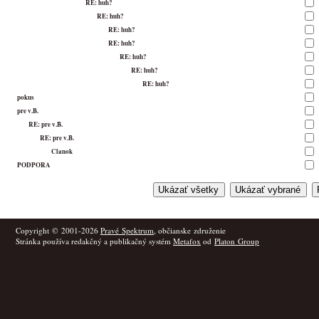
RE: huh?
RE: huh?
RE: huh?
RE: huh?
RE: huh?
RE: huh?
RE: huh?
pokus
pre v.B.
RE: pre v.B.
RE: pre v.B.
Clanok
PODPORA
Copyright © 2001-2026
Pravé Spektrum
, občianske združenie
Stránka používa redakčný a publikačný systém
Metafox
od
Platon Group