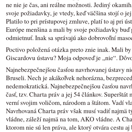
ne nie je čas, ani reálne možnosti. Jediný okami
svoje požiadavky, je vtedy, keď väčšina stojí o jej
Platilo to pri prístupovej zmluve, platí to aj pri 
Európe menšina a mali by svoje požiadavky buď p
odmietnuť. Inak sa správajú ako dobrovoľní masoch
Poctivo položená otázka preto znie inak. Mali by 
Giscardovu ústavu? Moja odpoveď je „nie“. Dôvo
Najnebezpečnejšou časťou navrhovanej ústavy nie
Bruseli. Nech je akákoľvek nehorázna, bezpreced
nedemokratická. Najnebezpečnejšou časťou navrh
časť, tzv. Charta práv a jej 54 článkov. Superštát 
verní svojim voličom, národom a štátom. Vadí v
Navrhovaná Charta práv však musí vadiť najmä
vládne, záleží najmä na tom, AKO vládne. A Ch
ktorom nie sú len práva, ale ktorý otvára cestu 