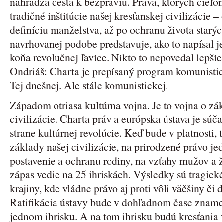
nahrádza cesta k bezpráviu. Práva, ktorých cieľo
tradičné inštitúcie našej kresťanskej civilizácie –
definíciu manželstva, až po ochranu života starý
navrhovanej podobe predstavuje, ako to napísal j
koňa revolučnej ľavice. Nikto to nepovedal lepši
Ondriáš: Charta je prepísaný program komunistick
Tej dnešnej. Ale stále komunistickej.
Západom otriasa kultúrna vojna. Je to vojna o zák
civilizácie. Charta práv a európska ústava je súča
strane kultúrnej revolúcie. Keď bude v platnosti, 
základy našej civilizácie, na prirodzené právo jed
postavenie a ochranu rodiny, na vzťahy mužov a ž
zápas vedie na 25 ihriskách. Výsledky sú tragické
krajiny, kde vládne právo aj proti vôli väčšiny č
Ratifikácia ústavy bude v dohľadnom čase znamen
jednom ihrisku. A na tom ihrisku budú kresťania