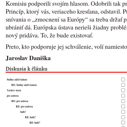
Komisiu podporili svojím hlasom. Odobrili tak pr
Princíp, ktorý vás, veriaceho kresťana, odstavil. 
snívania o „zmocnení sa Európy“ sa treba držať pr
ubrániť dá. Európska ústava nerieši žiadny probl
nový pridáva. To, že bude existovať.
Preto, kto podporuje jej schválenie, volí namiest
Jaroslav Daniška
Sudny aktivizmus
RE: Sudny aktivizmus
Vaskov ucen
pre autora
RE: pre autora
RE: pre autora
huh?
RE: huh?
RE: huh?