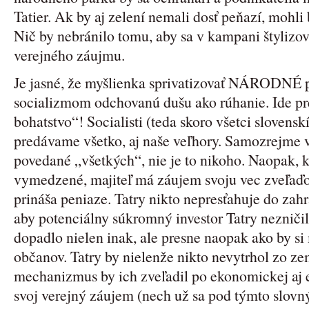
Tatier. Ak by aj zelení nemali dosť peňazí, mohli 
Nič by nebránilo tomu, aby sa v kampani štylizo
verejného záujmu.
Je jasné, že myšlienka sprivatizovať NÁRODNÉ 
socializmom odchovanú dušu ako rúhanie. Ide pr
bohatstvo“! Socialisti (teda skoro všetci slovenskí
predávame všetko, aj naše veľhory. Samozrejme v
povedané „všetkých“, nie je to nikoho. Naopak, 
vymedzené, majiteľ má záujem svoju vec zveľaďov
prináša peniaze. Tatry nikto nepresťahuje do zahr
aby potenciálny súkromný investor Tatry nezniči
dopadlo nielen inak, ale presne naopak ako by si 
občanov. Tatry by nielenže nikto nevytrhol zo ze
mechanizmus by ich zveľadil po ekonomickej aj e
svoj verejný záujem (nech už sa pod týmto slov