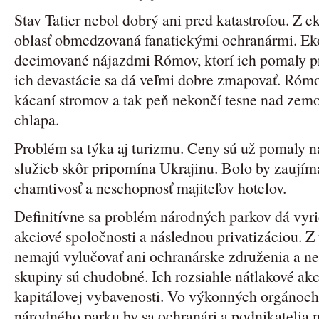
Stav Tatier nebol dobrý ani pred katastrofou. Z 
oblasť obmedzovaná fanatickými ochranármi. Eko
decimované nájazdmi Rómov, ktorí ich pomaly pr
ich devastácie sa dá veľmi dobre zmapovať. Rómom
kácaní stromov a tak peň nekončí tesne nad zemo
chlapa.
Problém sa týka aj turizmu. Ceny sú už pomaly n
služieb skôr pripomína Ukrajinu. Bolo by zaujímav
chamtivosť a neschopnosť majiteľov hotelov.
Definitívne sa problém národných parkov dá vyri
akciové spoločnosti a následnou privatizáciou. 
nemajú vylučovať ani ochranárske združenia a ne
skupiny sú chudobné. Ich rozsiahle nátlakové akc
kapitálovej vybavenosti. Vo výkonných orgánoch
národného parku by sa ochranári a podnikatelia 