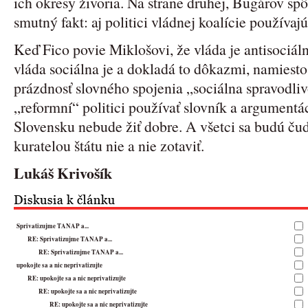
ich okresy živoria. Na strane druhej, Bugárov sp
smutný fakt: aj politici vládnej koalície používajú
Keď Fico povie Miklošovi, že vláda je antisociálna
vláda sociálna je a dokladá to dôkazmi, namiest
prázdnosť slovného spojenia „sociálna spravodliv
„reformní“ politici používať slovník a argumentác
Slovensku nebude žiť dobre. A všetci sa budú čud
kuratelou štátu nie a nie zotaviť.
Lukáš Krivošík
Sprivatizujme TANAP a...
RE: Sprivatizujme TANAP a...
RE: Sprivatizujme TANAP a...
upokojte sa a nic neprivatizujte
RE: upokojte sa a nic neprivatizujte
RE: upokojte sa a nic neprivatizujte
RE: upokojte sa a nic neprivatizujte