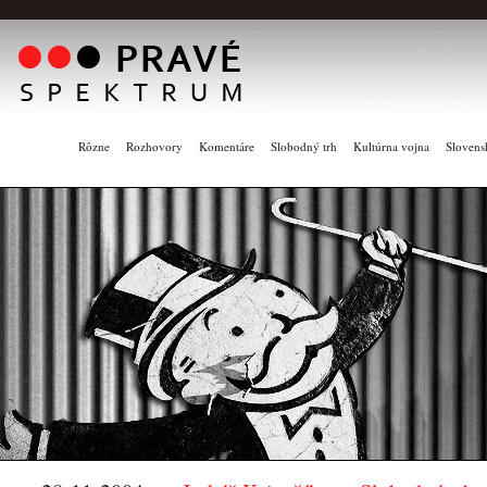
Rôzne
Rozhovory
Komentáre
Slobodný trh
Kultúrna vojna
Slovens