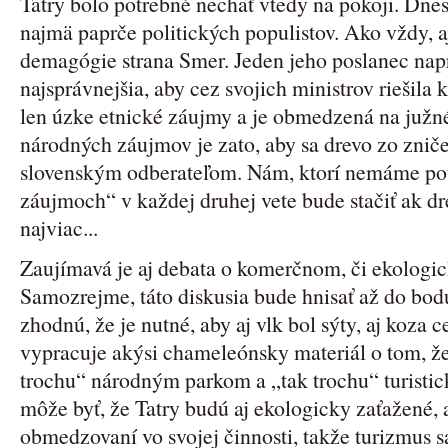
Tatry bolo potrebné nechať vtedy na pokoji. Dnes
najmä paprče politických populistov. Ako vždy, a
demagógie strana Smer. Jeden jeho poslanec napr.
najsprávnejšia, aby cez svojich ministrov riešila
len úzke etnické záujmy a je obmedzená na južn
národných záujmov je zato, aby sa drevo zo znič
slovenským odberateľom. Nám, ktorí nemáme pot
záujmoch“ v každej druhej vete bude stačiť ak dr
najviac...
Zaujímavá je aj debata o komerčnom, či ekologic
Samozrejme, táto diskusia bude hnisať až do bodu
zhodnú, že je nutné, aby aj vlk bol sýty, aj koza c
vypracuje akýsi chameleónsky materiál o tom, že
trochu“ národným parkom a „tak trochu“ turist
môže byť, že Tatry budú aj ekologicky zaťažené, 
obmedzovaní vo svojej činnosti, takže turizmus s