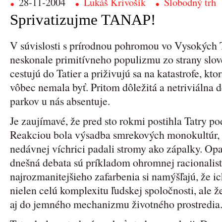
28-11-2004
Lukáš Krivošík
Slobodný trh
Sprivatizujme TANAP!
V súvislosti s prírodnou pohromou vo Vysokých
neskonale primitívneho populizmu zo strany slov
cestujú do Tatier a priživujú sa na katastrofe, kt
vôbec nemala byť. Pritom dôležitá a netriviálna
parkov u nás absentuje.
Je zaujímavé, že pred sto rokmi postihla Tatry po
Reakciou bola výsadba smrekových monokultúr, k
nedávnej víchrici padali stromy ako zápalky. Opa
dnešná debata sú príkladom ohromnej racionalisti
najrozmanitejšieho zafarbenia si namýšľajú, že 
nielen celú komplexitu ľudskej spoločnosti, ale ž
aj do jemného mechanizmu životného prostredia