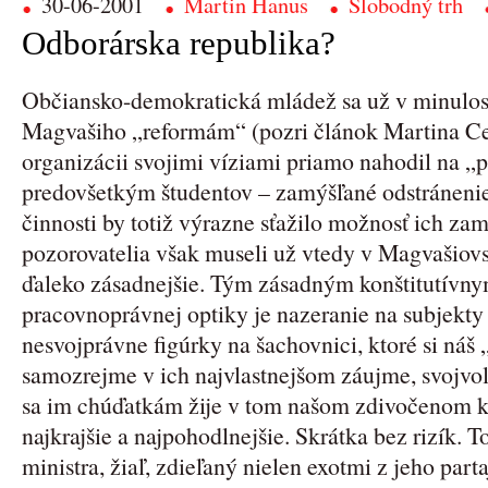
30-06-2001
Martin Hanus
Slobodný trh
Odborárska republika?
Občiansko-demokratická mládež sa už v minulosti
Magvašiho „reformám“ (pozri článok Martina Ce
organizácii svojimi víziami priamo nahodil na „p
predovšetkým študentov – zamýšľané odstránenie
činnosti by totiž výrazne sťažilo možnosť ich zam
pozorovatelia však museli už vtedy v Magvašiovs
ďaleko zásadnejšie. Tým zásadným konštitutívn
pracovnoprávnej optiky je nazeranie na subjekty
nesvojprávne figúrky na šachovnici, ktoré si náš
samozrejme v ich najvlastnejšom záujme, svojvo
sa im chúďatkám žije v tom našom zdivočenom ka
najkrajšie a najpohodlnejšie. Skrátka bez rizík. 
ministra, žiaľ, zdieľaný nielen exotmi z jeho part