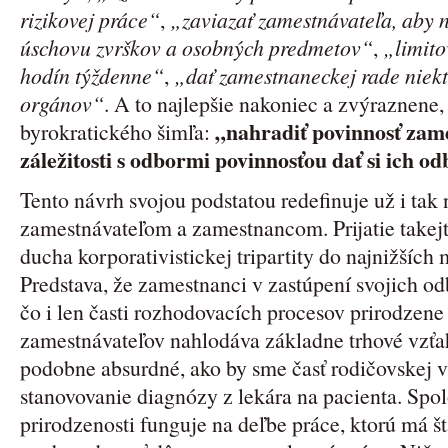
rizikovej práce“
,
„zaviazať zamestnávateľa, aby 
úschovu zvrškov a osobných predmetov“
,
„limit
hodín týždenne“
,
„dať zamestnaneckej rade niek
orgánov“
. A to najlepšie nakoniec a zvýraznene,
„nahradiť povinnosť zame
byrokratického šimľa:
záležitosti s odbormi povinnosťou dať si ich o
Tento návrh svojou podstatou redefinuje už i tak
zamestnávateľom a zamestnancom. Prijatie take
ducha korporativistickej tripartity do najnižšíc
Predstava, že zamestnanci v zastúpení svojich o
čo i len časti rozhodovacích procesov prirodzene
zamestnávateľov nahlodáva základne trhové vzťah
podobne absurdné, ako by sme časť rodičovskej vý
stanovovanie diagnózy z lekára na pacienta. Spol
prirodzenosti funguje na deľbe práce, ktorú má š