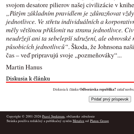
svojom desatore pilierov našej civilizácie v knih
„Pátým základním pravidlem je zdůrazňovat vždy
jednotlivce. Ve střetu individuálních a korporativ
měly většinou přiklonit na stranu jednotlivce. Civi
neudržejí ani ta sebelepší sdružení, ale obrovské
působicích jednotlivců“
. Škoda, že Johnsona naši
čas – veď pripravujú svoje „pozmeňováky“...
Martin Hanus
Diskusia k článku
Odborárska republika?
zatiaľ neobs
Copyright © 2001-2026
Pravé Spektrum
, občianske združenie
Stránka používa redakčný a publikačný systém
Metafox
od
Platon Group