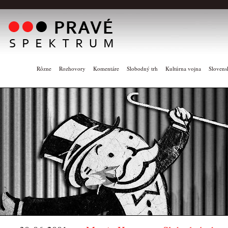
Rôzne
Rozhovory
Komentáre
Slobodný trh
Kultúrna vojna
Slovens