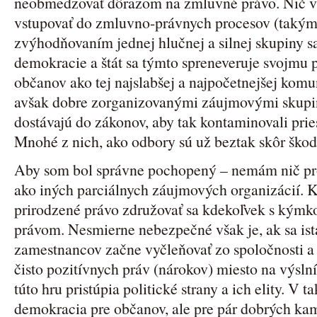
neobmedzovať dôrazom na zmluvné právo. Nič vi
vstupovať do zmluvno-právnych procesov (takými 
zvýhodňovaním jednej hlučnej a silnej skupiny sa
demokracie a štát sa týmto spreneveruje svojmu 
občanov ako tej najslabšej a najpočetnejšej kom
avšak dobre zorganizovanými záujmovými skupin
dostávajú do zákonov, aby tak kontaminovali prie
Mnohé z nich, ako odbory sú už beztak skôr škod
Aby som bol správne pochopený – nemám nič pro
ako iných parciálnych záujmových organizácií. 
prirodzené právo združovať sa kdekoľvek s kýmkoľ
právom. Nesmierne nebezpečné však je, ak sa is
zamestnancov začne vyčleňovať zo spoločnosti a 
čisto pozitívnych práv (nárokov) miesto na výslní
túto hru pristúpia politické strany a ich elity. V 
demokracia pre občanov, ale pre pár dobrých kam