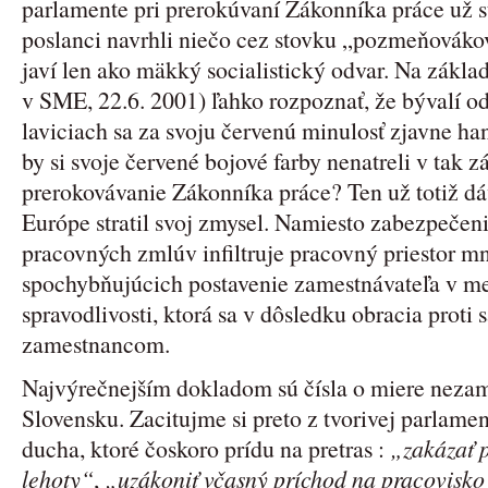
parlamente pri prerokúvaní Zákonníka práce už s
poslanci navrhli niečo cez stovku „pozmeňovákov
javí len ako mäkký socialistický odvar. Na zákl
v SME, 22.6. 2001) ľahko rozpoznať, že bývalí o
laviciach sa za svoju červenú minulosť zjavne ha
by si svoje červené bojové farby nenatreli v ta
prerokovávanie Zákonníka práce? Ten už totiž dá
Európe stratil svoj zmysel. Namiesto zabezpeče
pracovných zmlúv infiltruje pracovný priestor 
spochybňujúcich postavenie zamestnávateľa v men
spravodlivosti, ktorá sa v dôsledku obracia pro
zamestnancom.
Najvýrečnejším dokladom sú čísla o miere nezame
Slovensku. Zacitujme si preto z tvorivej parlame
ducha, ktoré čoskoro prídu na pretras :
„zakázať 
lehoty“
,
„uzákoniť včasný príchod na pracovisko