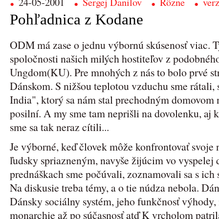
24-05-2001
Sergej Danilov
Rôzne
verz
Pohľadnica z Kodane
ODM má zase o jednu výbornú skúsenosť viac. Tý
spoločnosti našich milých hostiteľov z podobné
Ungdom(KU). Pre mnohých z nás to bolo prvé str
Dánskom. S nižšou teplotou vzduchu sme rátali, 
India", ktorý sa nám stal prechodným domovom nie
posilní. A my sme tam neprišli na dovolenku, aj
sme sa tak neraz cítili...
Je výborné, keď človek môže konfrontovať svoje 
ľudsky spriazneným, navyše žijúcim vo vyspele
prednáškach sme počúvali, zoznamovali sa s ich s
Na diskusie treba témy, a o tie núdza nebola. Dá
Dánsky sociálny systém, jeho funkčnosť výhody
monarchie až po súčasnosť atď K vrcholom patril