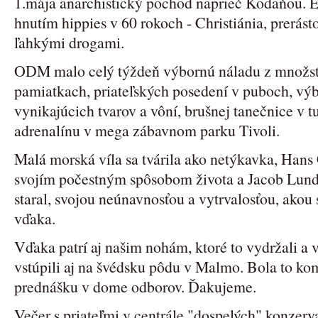
1.mája anarchistický pochod naprieč Kodaňou. E
hnutím hippies v 60 rokoch - Christiánia, prerás
ľahkými drogami.
ODM malo celý týždeň výbornú náladu z množs
pamiatkach, priateľských posedení v puboch, vý
vynikajúcich tvarov a vôní, brušnej tanečnice v tu
adrenalínu v mega zábavnom parku Tivoli.
Malá morská víla sa tvárila ako netýkavka, Hans
svojím počestným spôsobom života a Jacob Lund, 
staral, svojou neúnavnosťou a vytrvalosťou, ako
vďaka.
Vďaka patrí aj našim nohám, ktoré to vydržali a
vstúpili aj na švédsku pôdu v Malmo. Bola to k
prednášku v dome odborov. Ďakujeme.
Večer s priateľmi v centrále "dospelých" konzerva