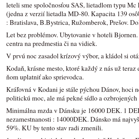
leteli sme spoločnosťou SAS, lietadlom typu M
(jedna z verzií lietadla MD-80. Kapacita 139 osô
: Bratislava, B.Bystrica, Ružomberok, Prešov. D
Let bez problémov. Ubytovanie v hoteli Bjornen. 
centra na predmestia či na vidiek.
V prvú noc zasadol krízový výbor, a kládol si otá
Kodaň, krásne mesto, ktoré každý z nás už teraz 
ňom uplatniť ako sprievodca.
Kráľovná v Kodani je stále pýchou Dánov, hoci 
politickú moc, ale má pekné sídlo a ozbrojených 
Minimálna mzda v Dánsku je 16000 DEK. 1 DEK
nezamestnanosti : 14000DEK. Dánsko má najvyšš
59%. KU by tento stav radi zmenili.