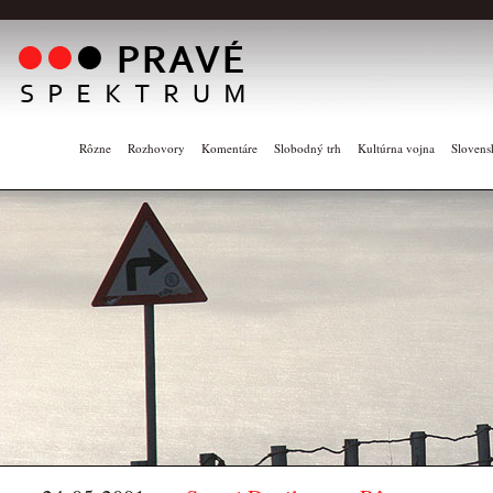
Rôzne
Rozhovory
Komentáre
Slobodný trh
Kultúrna vojna
Slovens