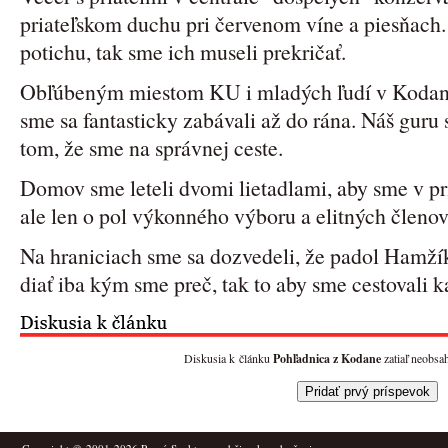
priateľskom duchu pri červenom víne a piesňach. 
potichu, tak sme ich museli prekričať.
Obľúbeným miestom KU i mladých ľudí v Kodani 
sme sa fantasticky zabávali až do rána. Náš guru
tom, že sme na správnej ceste.
Domov sme leteli dvomi lietadlami, aby sme v prí
ale len o pol výkonného výboru a elitných členov
Na hraniciach sme sa dozvedeli, že padol Hamží
diať iba kým sme preč, tak to aby sme cestovali 
Diskusia k článku
Pohľadnica z Kodane
zatiaľ neobsa