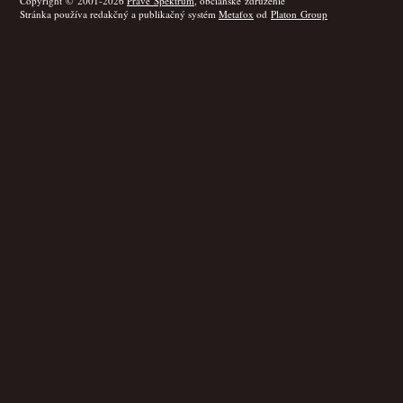
Copyright © 2001-2026
Pravé Spektrum
, občianske združenie
Stránka používa redakčný a publikačný systém
Metafox
od
Platon Group