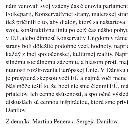
nám venovali svoj vzácny čas členovia parlamen
Folkeparti, Konzervatívnej strany, materskej stra
tiež pričinili o to, aby dialóg, ktorý sa naštartova
svoju konštruktívnu líniu po celý čas nášho poby
v EÚ ,alebo činnosť Konservativ Ungdom v rámc
strany boli dôležité podobné veci, hodnoty, nap
každý z inej spoločenskej, kultúrnej reality. Nap
silnému sociálnemu zázemiu, a hlasom proti, ma
nutnosti rozširovania Európskej Únie. V Dánsku 
je presýtená skepsou voči EÚ a najmä voči mene
Nás môže tešiť to, že hoci nie sme členmi EÚ, m
priateľov. Ich cenné skúsenosti, a spoločné výsl
diskusiách sú cennou inšpiráciou, ktorú sme privi
Danilov
Z denníka Martina Penera a Sergeja Danilova