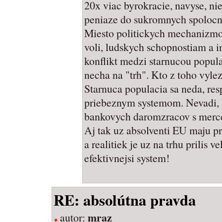
20x viac byrokracie, navyse, ni
peniaze do sukromnych spolocno
Miesto politickych mechanizmov
voli, ludskych schopnostiam a i
konflikt medzi starnucou popul
necha na "trh". Kto z toho vylez
Starnuca populacia sa neda, resp
priebeznym systemom. Nevadi, 
bankovych daromzracov s merc
Aj tak uz absolventi EU maju p
a realitiek je uz na trhu prilis 
efektivnejsi system!
RE: absolútna pravda
mraz
autor: