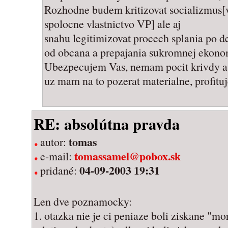
Rozhodne budem kritizovat socializmus[
spolocne vlastnictvo VP] ale aj
snahu legitimizovat procech splania po 
od obcana a prepajania sukromnej ekonom
Ubezpecujem Vas, nemam pocit krivdy a 
uz mam na to pozerat materialne, profitu
RE: absolútna pravda
tomas
autor:
tomassamel@pobox.sk
e-mail:
04-09-2003 19:31
pridané:
Len dve poznamocky:
1. otazka nie je ci peniaze boli ziskane "m