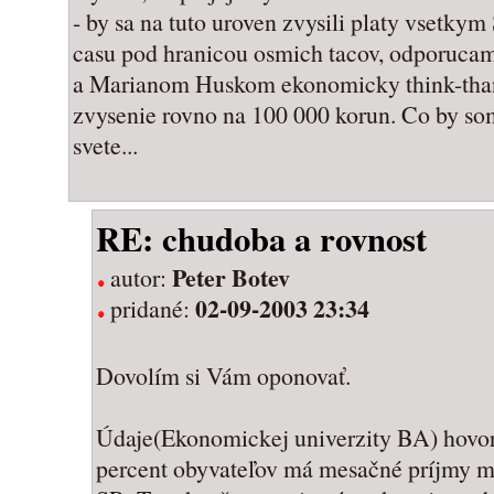
- by sa na tuto uroven zvysili platy vsetk
casu pod hranicou osmich tacov, odporucam
a Marianom Huskom ekonomicky think-thank
zvysenie rovno na 100 000 korun. Co by som 
svete...
RE: chudoba a rovnost
Peter Botev
autor:
02-09-2003 23:34
pridané:
Dovolím si Vám oponovať.
Údaje(Ekonomickej univerzity BA) hovori
percent obyvateľov má mesačné príjmy m