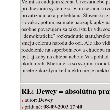
Velmi sa cudujem slecna Urvova(alebo p
pri dnesnom systeme sa Vam nestala kriv
privatizaciu aka prebehla na Slovensku z
slovakov,potom asi mate naozaj klapky na
osobne povazujem za taku istu krivdu soc
"demokraticke" rozkradnutie statu,hrstkou
smeju celemu narodu do oci. Ale ako vid
rozdelenie na superbohacov a chudobu m
byt, aj keby na chleba nebolo.Vas pohlad 
okuliaroch. Miernite sa so svojimi iron
pisete zakazdym ked niekto nie je niekto
RE: Dewey = absolútna pr
Dewey
autor:
08-09-2003 17:40
pridané: