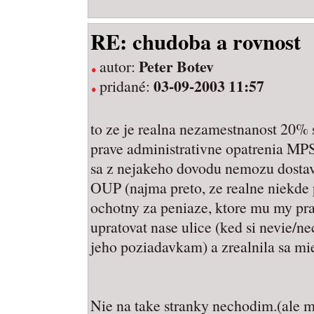
RE: chudoba a rovnost
Peter Botev
autor:
03-09-2003 11:57
pridané:
to ze je realna nezamestnanost 20% 
prave administrativne opatrenia MPSV
sa z nejakeho dovodu nemozu dostav
OUP (najma preto, ze realne niekde p
ochotny za peniaze, ktore mu my pra
upratovat nase ulice (ked si nevie/n
jeho poziadavkam) a zrealnila sa mi
Nie na take stranky nechodim.(ale m