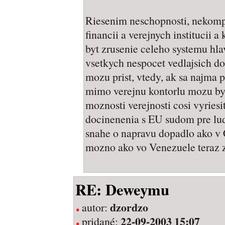
Riesenim neschopnosti, nekompe
financii a verejnych institucii
byt zrusenie celeho systemu hl
vsetkych nespocet vedlajsich do
mozu prist, vtedy, ak sa najma
mimo verejnu kontorlu mozu byt
moznosti verejnosti cosi vyriesi
docinenenia s EU sudom pre luds
snahe o napravu dopadlo ako v 
mozno ako vo Venezuele teraz 
RE: Deweymu
dzordzo
autor:
22-09-2003 15:07
pridané: