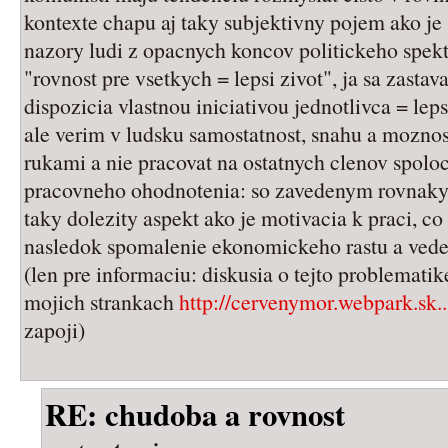
kontexte chapu aj taky subjektivny pojem ako je "
nazory ludi z opacnych koncov politickeho spekt
"rovnost pre vsetkych = lepsi zivot", ja sa zasta
dispozicia vlastnou iniciativou jednotlivca = leps
ale verim v ludsku samostatnost, snahu a moznost
rukami a nie pracovat na ostatnych clenov spolo
pracovneho ohodnotenia: so zavedenym rovnakyc
taky dolezity aspekt ako je motivacia k praci, c
nasledok spomalenie ekonomickeho rastu a ved
(len pre informaciu: diskusia o tejto problematik
mojich strankach
http://cervenymor.webpark.sk..
zapoji)
RE: chudoba a rovnost