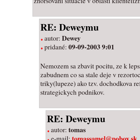
zhorsovani situacie v oblasti klienteli
RE: Deweymu
Dewey
autor:
09-09-2003 9:01
pridané:
Nemozem sa zbavit pocitu, ze k lep
zabudnem co sa stale deje v rezortoc
triky(lupeze) ako tzv. dochodkova re
strategickych podnikov.
RE: Deweymu
tomas
autor:
tomassamel@pobox.sk
e-mail: