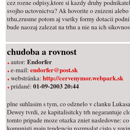
cez rozne odpisy,ktore si kazdy druhy podnikate
svojho uctovnictva? Ak hovorite o znizeni alebo 
trhu,zrusme potom aj vsetky formy dotacii podni
bude naozaj zalezat na trhu a nie na ich sikovno
chudoba a rovnost
Endorfer
autor:
endorfer@post.sk
e-mail:
http://cervenymor.webpark.sk
webstránka:
01-09-2003 20:44
pridané:
plne suhlasim s tym, co odznelo v clanku Lukasa
Dewey tvrdi, ze kapitalisitcky trh negarantuje cl
tomto pripade moze otazka zniet nasledovne: co
komunisti maju tendenciu rozmyslat cisto v rovin