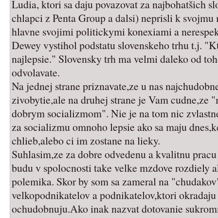
Ludia, ktori sa daju povazovat za najbohatšich s
chlapci z Penta Group a dalsi) neprisli k svojmu
hlavne svojimi politickymi konexiami a nerespe
Dewey vystihol podstatu slovenskeho trhu t.j. "K
najlepsie." Slovensky trh ma velmi daleko od toh
odvolavate.
Na jednej strane priznavate,ze u nas najchudobn
zivobytie,ale na druhej strane je Vam cudne,ze 
dobrym socializmom". Nie je na tom nic zvlastne
za socializmu omnoho lepsie ako sa maju dnes,ke
chlieb,alebo ci im zostane na lieky.
Suhlasim,ze za dobre odvedenu a kvalitnu pracu j
budu v spolocnosti take velke mzdove rozdiely a
polemika. Skor by som sa zameral na "chudakov
velkopodnikatelov a podnikatelov,ktori okradaju 
ochudobnuju.Ako inak nazvat dotovanie sukromny