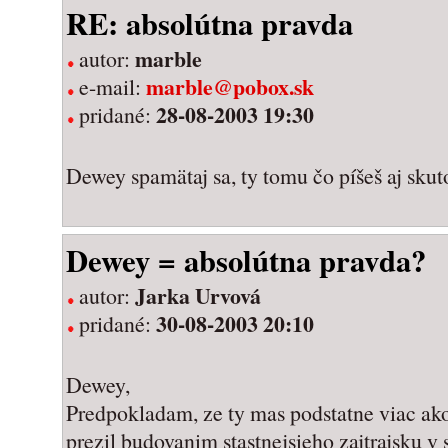
RE: absolútna pravda
marble
autor:
marble@pobox.sk
e-mail:
28-08-2003 19:30
pridané:
Dewey spamätaj sa, ty tomu čo píšeš aj skut
Dewey = absolútna pravda?
Jarka Urvová
autor:
30-08-2003 20:10
pridané:
Dewey,
Predpokladam, ze ty mas podstatne viac ako 
prezil budovanim stastnejsieho zajtrajsku v 