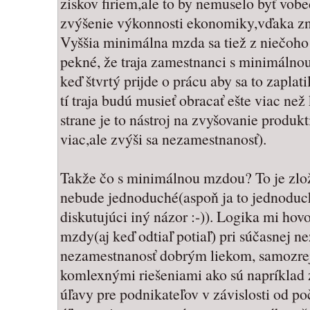
ziskov firiem,ale to by nemuselo byť vob
zvýšenie výkonnosti ekonomiky,vďaka zn
Vyššia minimálna mzda sa tiež z niečoho m
pekné, že traja zamestnanci s minimálno
keď štvrtý prijde o prácu aby sa to zapla
tí traja budú musieť obracať ešte viac než 
strane je to nástroj na zvyšovanie produkt
viac,ale zvýši sa nezamestnanosť).
Takže čo s minimálnou mzdou? To je zloži
nebude jednoduché(aspoň ja to jednodu
diskutujúci iný názor :-)). Logika mi hov
mzdy(aj keď odtiaľ potiaľ) pri súčasnej n
nezamestnanosť dobrým liekom, samozrej
komlexnými riešeniami ako sú napríklad
úľavy pre podnikateľov v závislosti od 