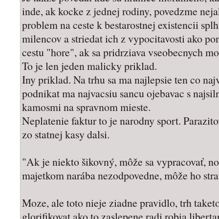
inde, ak kocke z jednej rodiny, povedzme nej
problem na ceste k bestarostnej existencii splh
milencov a striedat ich z vypocitavosti ako p
cestu "hore", ak sa pridrziava vseobecnych mo
To je len jeden malicky priklad.
Iny priklad. Na trhu sa ma najlepsie ten co naj
podnikat ma najvacsiu sancu ojebavac s najsi
kamosmi na spravnom mieste.
Neplatenie faktur to je narodny sport. Parazit
zo statnej kasy dalsi.
"Ak je niekto šikovný, môže sa vypracovať, no
majetkom narába nezodpovedne, môže ho strat
Moze, ale toto nieje ziadne pravidlo, trh taket
glorifikovat ako to zaslepene radi robia libertar