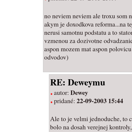
no neviem neviem ale troxu som ne
akym je doxodkova reforma...na tej
nerusi samotnu podstatu a to sta
vzmenou za dozivotne odvadzanie 
aspon mozem mat aspon polovicu 
odvodov)
RE: Deweymu
Dewey
autor:
22-09-2003 15:44
pridané:
Ale to je velmi jednoduche, to c
bolo na dosah verejnej kontroly, 