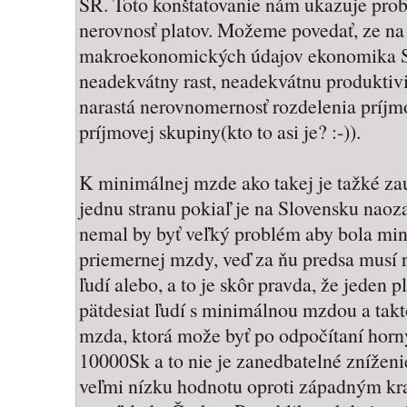
SR. Toto konštatovanie nám ukazuje pro
nerovnosť platov. Možeme povedať, ze na
makroekonomických údajov ekonomika S
neadekvátny rast, neadekvátnu produktivi
narastá nerovnomernosť rozdelenia príjm
príjmovej skupiny(kto to asi je? :-)).
K minimálnej mzde ako takej je tažké zau
jednu stranu pokiaľ je na Slovensku nao
nemal by byť veľký problém aby bola m
priemernej mzdy, veď za ňu predsa musí 
ľudí alebo, a to je skôr pravda, že jeden 
pätdesiat ľudí s minimálnou mzdou a tak
mzda, ktorá može byť po odpočítaní ho
10000Sk a to nie je zanedbatelné znížen
veľmi nízku hodnotu oproti západným kr