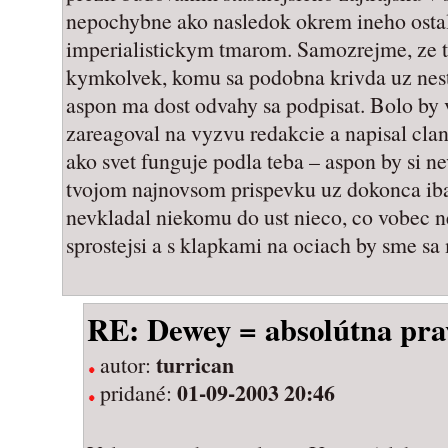
nepochybne ako nasledok okrem ineho ostala
imperialistickym tmarom. Samozrejme, ze t
kymkolvek, komu sa podobna krivda uz nes
aspon ma dost odvahy sa podpisat. Bolo by 
zareagoval na vyzvu redakcie a napisal clan
ako svet funguje podla teba – aspon by si ne
tvojom najnovsom prispevku uz dokonca ib
nevkladal niekomu do ust nieco, co vobec n
sprostejsi a s klapkami na ociach by sme sa
RE: Dewey = absolútna pr
turrican
autor:
01-09-2003 20:46
pridané: