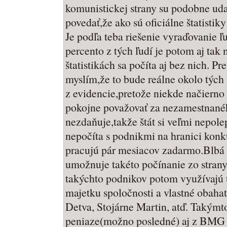
komunistickej strany su podobne uda
povedať,že ako sú oficiálne štatist
Je podľa teba riešenie vyraďovanie ľ
percento z tých ľudí je potom aj tak
štatistikách sa počíta aj bez nich. Pr
myslím,že to bude reálne okolo týc
z evidencie,pretože niekde načiern
pokojne považovať za nezamestnanéh
nezdaňuje,takže štát si veľmi nepolep
nepočíta s podnikmi na hranici konk
pracujú pár mesiacov zadarmo.Blbá s
umožnuje takéto počínanie zo strany
takýchto podnikov potom využívajú 
majetku spoločnosti a vlastné obaha
Detva, Stojárne Martin, atď. Takýmt
peniaze(možno posledné) aj z BMG