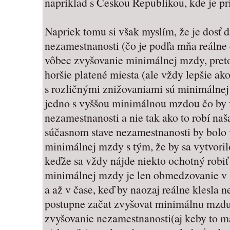
napríklad s Českou Republikou, kde je p
Napriek tomu si však myslím, že je dosť 
nezamestnanosti (čo je podľa mňa reálne 
vôbec zvyšovanie minimálnej mzdy, pretož
horšie platené miesta (ale vždy lepšie ak
s rozličnými znižovaniami sú minimálnej
jedno s vyššou minimálnou mzdou čo by 
nezamestnanosti a nie tak ako to robí naš
súčasnom stave nezamestnanosti by bolo 
minimálnej mzdy s tým, že by sa vytvoril
keďže sa vždy nájde niekto ochotný robiť
minimálnej mzdy je len obmedzovanie v s
a až v čase, keď by naozaj reálne klesl
postupne začat zvyšovat minimálnu mzdu
zvyšovanie nezamestnanosti(aj keby to m