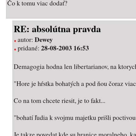
Čo k tomu viac dodať?
RE: absolútna pravda
Dewey
autor:
28-08-2003 16:53
pridané:
Demagogia hodna len libertarianov, na ktorych
"Hore je hŕstka bohatých a pod ňou čoraz viac
Co na tom chcete riesit, je to fakt...
"bohatí ľudia k svojmu majetku prišli poctivou
Je takze povedat kde su hranice moralneho, k