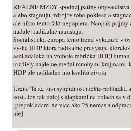
REALNE MZDY spodnej patiny obyvatelstva uz
alebo stagnuju, zdrojov toho poklesu a stagnac
ale nikto tento fakt nepopiera. Naopak prijmy
nadalej radikalne narastaju.
Socialisticka europa tento trend vykazuje v o
vyske HDP ktora radikalne prevysuje ktorukol
asni zdaleka na vrchole rebricka HDI(Human
rozdiely najdeme medzi mnohymi krajinami, 
HDP ale radikalne inu kvalitu zivota.
Urcite Ta za tuto syupidnost niekto pohladka
kost...len tak dalej s klapkami na ociach sa v 
[prepokladam, ze viac ako 25 nemas a odpraco
nie]