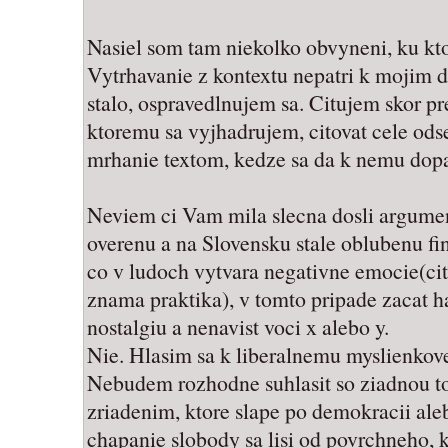
Nasiel som tam niekolko obvyneni, ku kto
Vytrhavanie z kontextu nepatri k mojim 
stalo, ospravedlnujem sa. Citujem skor p
ktoremu sa vyjhadrujem, citovat cele od
mrhanie textom, kedze sa da k nemu dopat
Neviem ci Vam mila slecna dosli argume
overenu a na Slovensku stale oblubenu fint
co v ludoch vytvara negativne emocie(ci
znama praktika), v tomto pripade zacat 
nostalgiu a nenavist voci x alebo y.
Nie. Hlasim sa k liberalnemu myslienko
Nebudem rozhodne suhlasit so ziadnou tota
zriadenim, ktore slape po demokracii ale
chapanie slobody sa lisi od povrchneho, kt