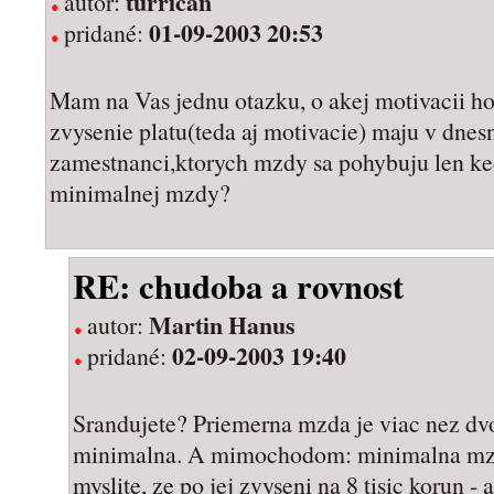
turrican
autor:
01-09-2003 20:53
pridané:
Mam na Vas jednu otazku, o akej motivacii h
zvysenie platu(teda aj motivacie) maju v dne
zamestnanci,ktorych mzdy sa pohybuju len ke
minimalnej mzdy?
RE: chudoba a rovnost
Martin Hanus
autor:
02-09-2003 19:40
pridané:
Srandujete? Priemerna mzda je viac nez dvo
minimalna. A mimochodom: minimalna mzda
myslite, ze po jej zvyseni na 8 tisic korun 