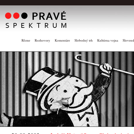
Rôzne
Rozhovory
Komentáre
Slobodný trh
Kultúrna vojna
Slovens