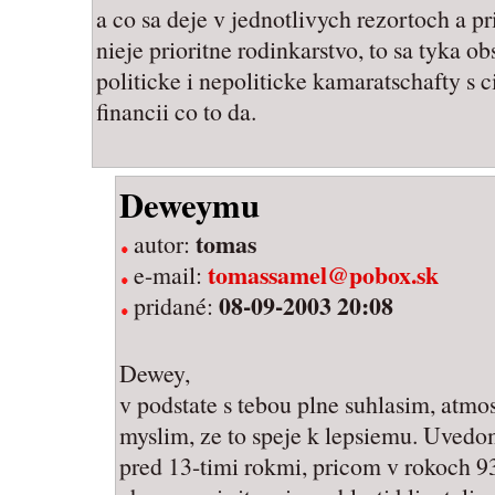
a co sa deje v jednotlivych rezortoch a pr
nieje prioritne rodinkarstvo, to sa tyka o
politicke i nepoliticke kamaratschafty s
financii co to da.
Deweymu
tomas
autor:
tomassamel@pobox.sk
e-mail:
08-09-2003 20:08
pridané:
Dewey,
v podstate s tebou plne suhlasim, atmos
myslim, ze to speje k lepsiemu. Uvedo
pred 13-timi rokmi, pricom v rokoch 9