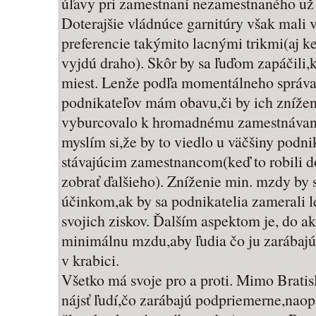
úľavy pri zamestnaní nezamestnaného už 
Doterajšie vládnúce garnitúry však mali 
preferencie takýmito lacnými trikmi(aj 
vyjdú draho). Skôr by sa ľuďom zapáčili,
miest. Lenže podľa momentálneho správa
podnikateľov mám obavu,či by ich zníže
vyburcovalo k hromadnému zamestnávan
myslím si,že by to viedlo u väčšiny podni
stávajúcim zamestnancom(keď to robili do
zobrať ďalšieho). Zníženie min. mzdy by
účinkom,ak by sa podnikatelia zamerali l
svojich ziskov. Ďalším aspektom je, do ak
minimálnu mzdu,aby ľudia čo ju zarábaj
v krabici.
Všetko má svoje pro a proti. Mimo Bratis
nájsť ľudí,čo zarábajú podpriemerne,nao