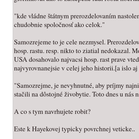
"kde vládne štátnym prerozdelovaním nastolen
chudobnie spoločnosť ako celok."
Samozrejeme to je cele nezmysel. Prerozdelo
hosp. rastu. resp. nikto to ziatial nedokazal.
USA dosahovalo najvacsi hosp. rast prave vte
najvyrovnanejsie v celej jeho historii.[a islo aj
"Samozrejme, je nevyhnutné, aby príjmy najn
stačili na dôstojné živobytie. Toto dnes u nás 
A co s tym navrhujete robit?
Este k Hayekovej typicky povrchnej veticke..