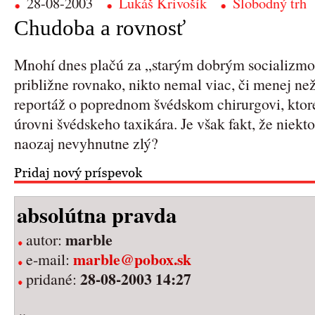
28-08-2003
Lukáš Krivošík
Slobodný trh
Chudoba a rovnosť
Mnohí dnes plačú za „starým dobrým socializmom
približne rovnako, nikto nemal viac, či menej n
reportáž o poprednom švédskom chirurgovi, kto
úrovni švédskeho taxikára. Je však fakt, že niekt
naozaj nevyhnutne zlý?
absolútna pravda
marble
autor:
marble@pobox.sk
e-mail:
28-08-2003 14:27
pridané: