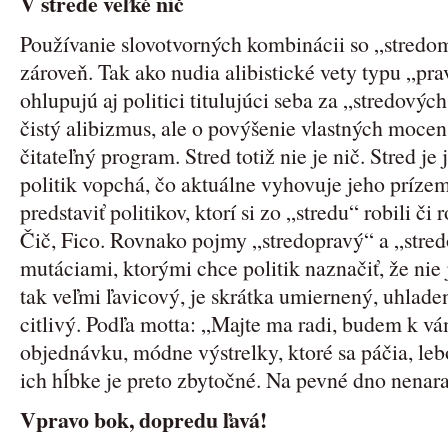
V strede veľké nič
Používanie slovotvorných kombinácii so „stredo
zároveň. Tak ako nudia alibistické vety typu „pra
ohlupujú aj politici titulujúci seba za „stredovýc
čistý alibizmus, ale o povýšenie vlastných moce
čitateľný program. Stred totiž nie je nič. Stred je 
politik vopchá, čo aktuálne vyhovuje jeho príze
predstaviť politikov, ktorí si zo „stredu“ robili či
Čič, Fico. Rovnako pojmy „stredopravý“ a „stre
mutáciami, ktorými chce politik naznačiť, že nie 
tak veľmi ľavicový, je skrátka umiernený, uhlad
citlivý. Podľa motta: „Majte ma radi, budem k vá
objednávku, módne výstrelky, ktoré sa páčia, leb
ich hĺbke je preto zbytočné. Na pevné dno nenaraz
Vpravo bok, dopredu ľavá!