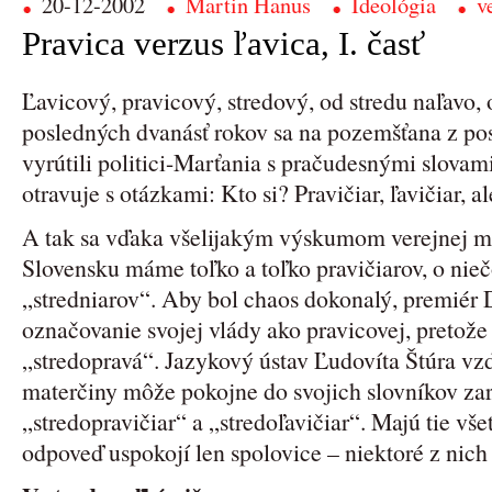
20-12-2002
Martin Hanus
Ideológia
v
Pravica verzus ľavica, I. časť
Ľavicový, pravicový, stredový, od stredu naľavo, 
posledných dvanásť rokov sa na pozemšťana z po
vyrútili politici-Marťania s pračudesnými slovam
otravuje s otázkami: Kto si? Pravičiar, ľavičiar, a
A tak sa vďaka všelijakým výskumom verejnej 
Slovensku máme toľko a toľko pravičiarov, o nieč
„stredniarov“. Aby bol chaos dokonalý, premiér 
označovanie svojej vlády ako pravicovej, pretože 
„stredopravá“. Jazykový ústav Ľudovíta Štúra vz
materčiny môže pokojne do svojich slovníkov zar
„stredopravičiar“ a „stredoľavičiar“. Majú tie vš
odpoveď uspokojí len spolovice – niektoré z nic