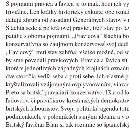
S pojmami pravica a ľavica je to inak, hoci ich 
triviálne. Len krátky historický exkurz: obe ozna
datujú zhruba od zasadaní Generálnych stavov v
Šľachta sedela po kráľovej pravici, tretí stav po ľ
patálie s oboma pojmami. „Pravicová“ šľachta b
konzervatívna so záujmom konzervovať svoj dedičn
„Ľavicový“ tretí stav zahŕňal všetko možné, od so
by sme povedali pravicových. Pravica a ľavica sú
ktoré v jednotlivých západných krajinách označu
dve storočia vedľa seba a proti sebe. Ich vlastné p
kryštalizovali vzájomným ovplyvňovaním, viazan
Preto sa britskí pravičiari-konzervatívci líšia od 
ľudovcov, či pravičiarov-kresťanských demokrato
britských labouristov. Svoju politickú agendu toti
podmienkach, v polemikách s inými ideami a v re
Britský ľavičiar Blair si tak rozumie so španie