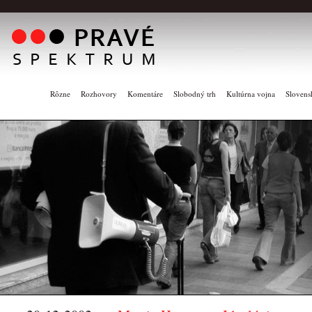
Rôzne
Rozhovory
Komentáre
Slobodný trh
Kultúrna vojna
Slovens