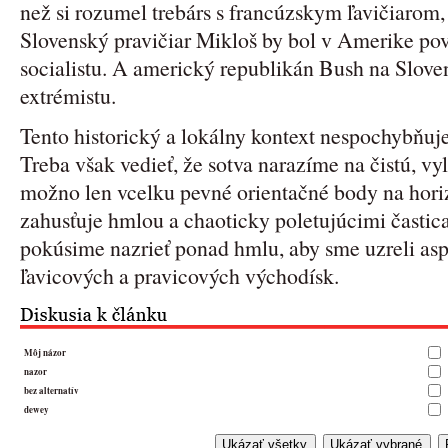
než si rozumel trebárs s francúzskym ľavičiaro
Slovenský pravičiar Mikloš by bol v Amerike p
socialistu. A americký republikán Bush na Slove
extrémistu.
Tento historický a lokálny kontext nespochybňuj
Treba však vedieť, že sotva narazíme na čistú, vy
možno len vcelku pevné orientačné body na horiz
zahusťuje hmlou a chaoticky poletujúcimi častic
pokúsime nazrieť ponad hmlu, aby sme uzreli as
ľavicových a pravicových východísk.
Môj názor
nazor
bez alternatív
dewey