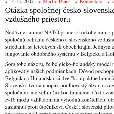
14-12-2002
Martin Pener
Komentáre
v
Otázka spoločnej česko-slovensk
vzdušného priestoru
Nedávny summit NATO priniesol (akoby mimo p
spoločnú ochranu českého a slovenského vzdušn
striedania sa leteckých síl oboch krajín. Jedný
fungovanie obdobného systému v Belgicku a Ho
Som toho názoru, že belgicko-holandský mode
aplikovať v našich podmienkach. Dôvod pochop
Belgicko a Holandsko sú dve "kompaktne hraniči
Slovensko tvoria naopak podlhovastý útvar, rozde
spoločnou, nie veľmi širokou hranicou. Čo to z
F-16 môžu vzhľadom na výhodnú konšteláciu oboc
zasiahnuť proti útočníkovi. Českí i slovenskí pilo
nasadenia boli oproti svojím uvedeným kolegom 