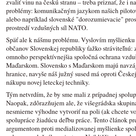
zvaliť vinu na českú stranu – treba priznať, že i n
problémy: komunikačným jazykom našich pilotov 
alebo napríklad slovenské "dorozumievacie" pros
prostredí vzdušných síl NATO.
Späť ale k nášmu problému. Vyslovím myšlienku p
občanov Slovenskej republiky ťažko stráviteľnú: 
omnoho perspektívnejšia spoločná ochrana vzdušn
Maďarskom. Slovensko s Maďarskom majú navzáj
hranice, navyše náš južný sused má oproti Česke
nákupu novej leteckej techniky.
Tým netvrdím, že by sme mali z prípadnej spolupr
Naopak, zdôrazňujem ale, že višegrádska skupina 
nesmierne výhodne vytvoriť na poli (ak chcete v
spolupráce žiadúcu deľbu práce. Tento článok p
argumentom proti medializovanej myšlienke spol