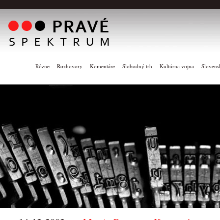
Rôzne
Rozhovory
Komentáre
Slobodný trh
Kultúrna vojna
Slovens