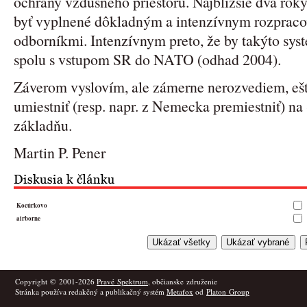
ochrany vzdušného priestoru. Najbližšie dva rok
byť vyplnené dôkladným a intenzívnym rozpraco
odborníkmi. Intenzívnym preto, že by takýto sys
spolu s vstupom SR do NATO (odhad 2004).
Záverom vyslovím, ale zámerne nerozvediem, ešte
umiestniť (resp. napr. z Nemecka premiestniť) n
základňu.
Martin P. Pener
Kocúrkovo
airborne
Copyright © 2001-2026
Pravé Spektrum
, občianske združenie
Stránka používa redakčný a publikačný systém
Metafox
od
Platon Group